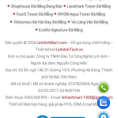
Shophouse Đà Nẵng Đang Bán
Landmark Tower Đà Nẵng
FourS Tower Đà Nẵng
HIYORI Aqua Tower Đà Nẵng
Vinhomes Hải Vân Bay Đà Nẵng
Vin Làng Vân Đà Nẵng
Ecolife Signature Đà Nẵng
Bản quyền © 2026
LinhAnhMart.com
– Đồ gia dụng chính hãng –
Thiết kế bởi
LinhAnhTech.vn
Đơn vị chủ quản:
Công ty TNHH Đầu Tư Công Nghệ Linh Anh
–
Người đại diện: Nguyễn Công Hiến
Địa chỉ: Số 8A, ngõ 146/31 đường 19/5, Phường Hà Đông, Thành
phố Hà Nội, Việt Nam
Mã số thuế / Mã số doanh nghiệp: 0107825684, Ngày cấp:
03/05/2017, Sở KHĐTHN
Điện thoại: 0365.068.893 – Email:
linhanhmart.1428@gmail.com
Thiết kế Web bán hàng, giải pháp POS, CRM, Email Marketing