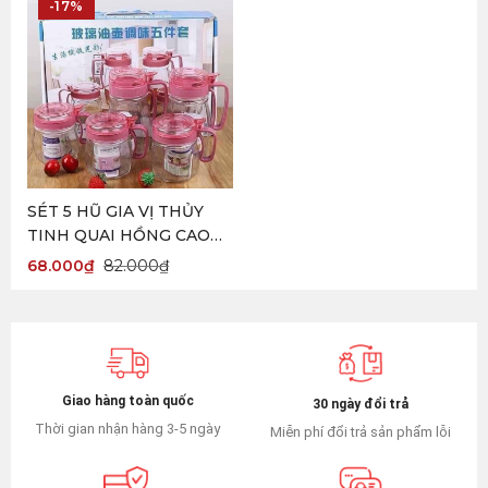
-17%
SÉT 5 HŨ GIA VỊ THỦY
TINH QUAI HỒNG CAO
CẤP
68.000
₫
82.000
₫
Giao hàng toàn quốc
30 ngày đổi trả
Thời gian nhận hàng 3-5 ngày
Miễn phí đổi trả sản phẩm lỗi