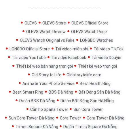
OLEVS
OLEVS Store
OLEVS Official Store
OLEVS Watch Review
OLEVS Watch Price
OLEVS Watch Original vs Fake
LONGBO Watches
LONGBO Official Store
Tải video miễn phí
Tải video TikTok
Tải video YouTube
Tải video Facebook
Tải video Douyin
Thiết kế web bán hàng trọn gói
Thiết kế web trọn gói
Old Story to Life
Oldstorytolife.com
Animate Your Photo Service
Best Health Ring
Best Smart Ring
BĐS Đà Nẵng
Bất Động Sản Đà Nẵng
Dự án BĐS Đà Nẵng
Dự án Bất Động Sản Đà Nẵng
Căn hộ Spana Tower
Sun Cora Tower
Sun Cora Tower Đà Nẵng
Cora Tower
Cora Tower Đà Nẵng
Times Square Đà Nẵng
Dự án Times Square Đà Nẵng