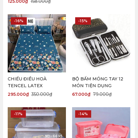
125.000
₫
158.000
₫
-16%
-15%
CHIẾU ĐIỀU HOÀ
BỘ BẤM MÓNG TAY 12
TENCEL LATEX
MÓN TIỆN DỤNG
295.000
₫
350.000
₫
67.000
₫
79.000
₫
-11%
-14%