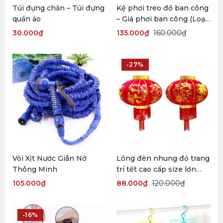
Túi đựng chăn – Túi đựng
Kệ phơi treo đồ ban công
quần áo
– Giá phơi ban công (Loại
1)
30.000
₫
135.000
₫
160.000
₫
-27%
Vòi Xịt Nước Giãn Nở
Lồng đèn nhung đỏ trang
Thông Minh
trí tết cao cấp size lớn
80cm
105.000
₫
88.000
₫
120.000
₫
-16%