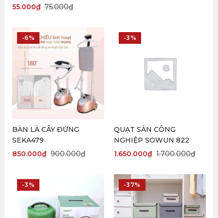
55.000
₫
75.000
₫
-6%
-3%
BÀN LÀ CÂY ĐỨNG
QUẠT SÀN CÔNG
SEKA479
NGHIỆP SOWUN 822
850.000
₫
900.000
₫
1.650.000
₫
1.700.000
₫
-3%
-37%