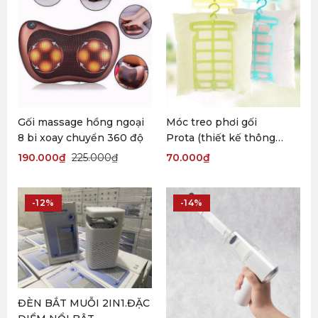
Gối massage hồng ngoại
Móc treo phơi gối
8 bi xoay chuyển 360 độ
Prota (thiết kế thông
minh)
190.000
₫
225.000
₫
70.000
₫
-12%
-14%
ĐÈN BẮT MUỖI 2IN1.ĐẶC