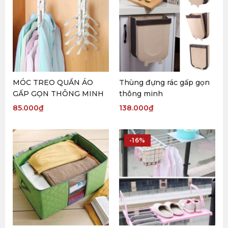
MÓC TREO QUẦN ÁO
Thùng đựng rác gấp gọn
GẤP GỌN THÔNG MINH
thông minh
85.000
₫
138.000
₫
-16%