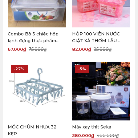
Combo Bộ 3 chiếc hộp
HỘP 100 VIÊN NƯỚC
lạnh đựng thực phẩm
GIẶT XẢ THƠM LÂU
bằng nhựa Việt nhật95
GELIJING
67.000
₫
75.000
₫
82.000
₫
95.000
₫
-27%
-5%
MÓC CHÙM NHỰA 32
Máy xay thịt Seka
KẸP
380.000
₫
400.000
₫