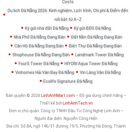
Costs
Du lịch Đà Nẵng 2026: Kinh nghiệm, Lịch trình, Chi phí & Điểm đến
nổi bật từ A–Z
Ký gửi nhà đất Đà Nẵng
Ký gửi BĐS Đà Nẵng
Nhà Phố Đà Nẵng Đang Bán
Đất Nền Đà Nẵng Đang Bán
Căn Hộ Đà Nẵng Đang Bán
Biệt Thự Đà Nẵng Đang Bán
Shophouse Đà Nẵng Đang Bán
Landmark Tower Đà Nẵng
FourS Tower Đà Nẵng
HIYORI Aqua Tower Đà Nẵng
Vinhomes Hải Vân Bay Đà Nẵng
Vin Làng Vân Đà Nẵng
Ecolife Signature Đà Nẵng
Bản quyền © 2026
LinhAnhMart.com
– Đồ gia dụng chính hãng –
Thiết kế bởi
LinhAnhTech.vn
Đơn vị chủ quản:
Công ty TNHH Đầu Tư Công Nghệ Linh Anh
–
Người đại diện: Nguyễn Công Hiến
Địa chỉ: Số 8A, ngõ 146/31 đường 19/5, Phường Hà Đông, Thành