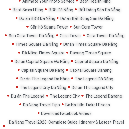
Animate Your Photo Service
Best Health Ring
Best Smart Ring
BĐS Đà Nẵng
Bất Động Sản Đà Nẵng
Dự án BĐS Đà Nẵng
Dự án Bất Động Sản Đà Nẵng
Căn hộ Spana Tower
Sun Cora Tower
Sun Cora Tower Đà Nẵng
Cora Tower
Cora Tower Đà Nẵng
Times Square Đà Nẵng
Dự án Times Square Đà Nẵng
Đà Nẵng Times Square
Danang Times Square
Dự án Capital Square Đà Nẵng
Capital Square Đà Nẵng
Capital Square Da Nang
Capital Square Danang
Dự án The Legend Đà Nẵng
The Legend Đà Nẵng
The Legend City Đà Nẵng
Dự án The Legend City
Dự án The Legend
The Legend City
The Legend Danang
Da Nang Travel Tips
Ba Na Hills Ticket Prices
Download Facebook Videos
Da Nang Travel 2026: Complete Guide, Itinerary & Latest Travel