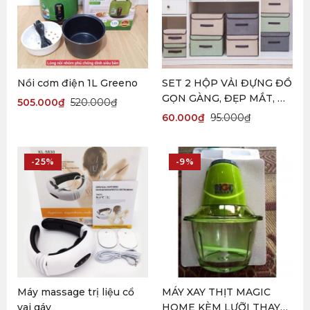
Nồi cơm điện 1L Greeno
SET 2 HỘP VẢI ĐỰNG ĐỒ
GỌN GÀNG, ĐẸP MẮT, DỄ
505.000
₫
520.000
₫
SỬ DỤNG (Decor nhà cửa)
60.000
₫
95.000
₫
-25%
-9%
Máy massage trị liệu cổ
MÁY XAY THỊT MAGIC
vai gáy
HOME KÈM LƯỠI THAY