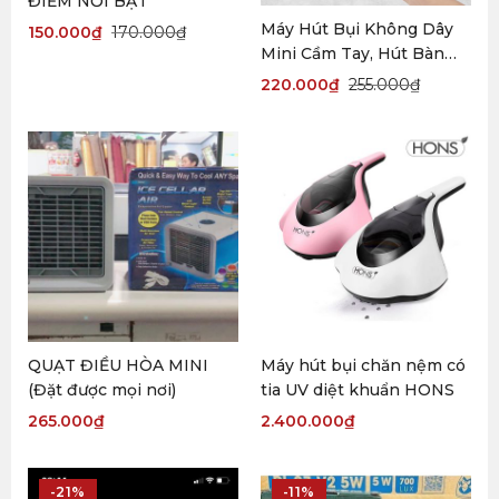
ĐIỂM NỔI BẬT
Máy Hút Bụi Không Dây
150.000
₫
170.000
₫
Mini Cầm Tay, Hút Bàn
Phím, Laptop, Ô Tô, Xe
220.000
₫
255.000
₫
Hơi
QUẠT ĐIỀU HÒA MINI
Máy hút bụi chăn nệm có
(Đặt được mọi nơi)
tia UV diệt khuẩn HONS
265.000
₫
2.400.000
₫
-21%
-11%