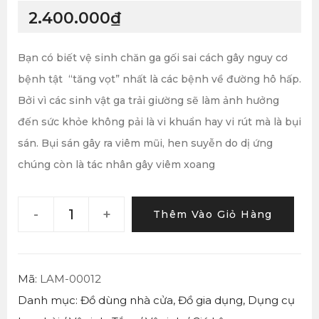
2.400.000
₫
Bạn có biết vệ sinh chăn ga gối sai cách gây nguy cơ
bệnh tật “tăng vọt” nhất là các bệnh về đường hô hấp.
Bởi vì các sinh vật ga trải giường sẽ làm ảnh hưởng
đến sức khỏe không pải là vi khuẩn hay vi rút mà là bụi
sán. Bụi sán gây ra viêm mũi, hen suyễn do dị ứng
chúng còn là tác nhân gây viêm xoang
-
+
Thêm Vào Giỏ Hàng
Mã:
LAM-00012
Danh mục:
Đồ dùng nhà cửa
,
Đồ gia dụng
,
Dụng cụ