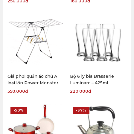
250.000
₫
160.000
₫
Giá phơi quần áo chữ A
Bộ 6 ly bia Brasserie
loại lớn Power Monster
Luminarc – 425ml
VIDC
550.000
₫
220.000
₫
-50%
-37%