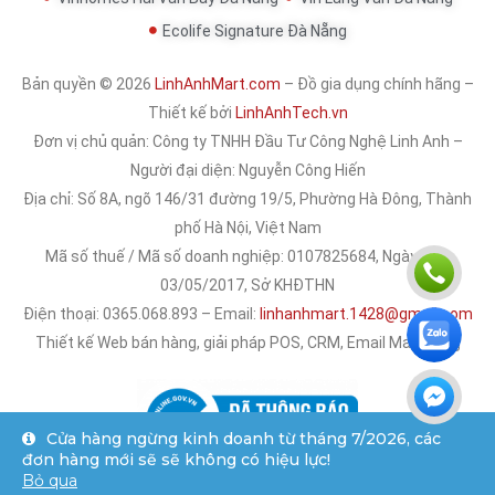
Ecolife Signature Đà Nẵng
Bản quyền © 2026
LinhAnhMart.com
– Đồ gia dụng chính hãng –
Thiết kế bởi
LinhAnhTech.vn
Đơn vị chủ quản:
Công ty TNHH Đầu Tư Công Nghệ Linh Anh
–
Người đại diện: Nguyễn Công Hiến
Địa chỉ: Số 8A, ngõ 146/31 đường 19/5, Phường Hà Đông, Thành
phố Hà Nội, Việt Nam
Mã số thuế / Mã số doanh nghiệp: 0107825684, Ngày cấp:
03/05/2017, Sở KHĐTHN
Điện thoại: 0365.068.893 – Email:
linhanhmart.1428@gmail.com
Thiết kế Web bán hàng, giải pháp POS, CRM, Email Marketing
Cửa hàng ngừng kinh doanh từ tháng 7/2026, các
đơn hàng mới sẽ sẽ không có hiệu lực!
Bỏ qua
Trang chủ
Sản phẩm
Chat Zalo
Gọi điện
Tài khoản