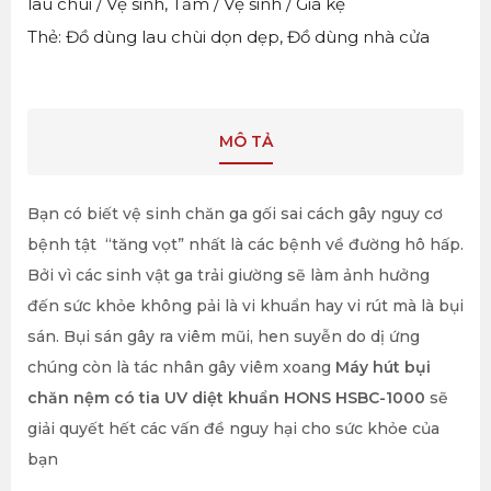
lau chùi / Vệ sinh
,
Tắm / Vệ sinh / Giá kệ
Thẻ:
Đồ dùng lau chùi dọn dẹp
,
Đồ dùng nhà cửa
MÔ TẢ
Bạn có biết vệ sinh chăn ga gối sai cách gây nguy cơ
bệnh tật “tăng vọt” nhất là các bệnh về đường hô hấp.
Bởi vì các sinh vật ga trải giường sẽ làm ảnh hưởng
đến sức khỏe không pải là vi khuẩn hay vi rút mà là bụi
sán. Bụi sán gây ra viêm mũi, hen suyễn do dị ứng
chúng còn là tác nhân gây viêm xoang
Máy hút bụi
chăn nệm có tia UV diệt khuẩn HONS HSBC-1000
sẽ
giải quyết hết các vấn đề nguy hại cho sức khỏe của
bạn