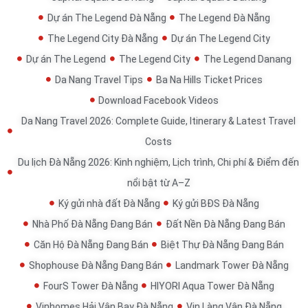
Dự án The Legend Đà Nẵng
The Legend Đà Nẵng
The Legend City Đà Nẵng
Dự án The Legend City
Dự án The Legend
The Legend City
The Legend Danang
Da Nang Travel Tips
Ba Na Hills Ticket Prices
Download Facebook Videos
Da Nang Travel 2026: Complete Guide, Itinerary & Latest Travel
Costs
Du lịch Đà Nẵng 2026: Kinh nghiệm, Lịch trình, Chi phí & Điểm đến
nổi bật từ A–Z
Ký gửi nhà đất Đà Nẵng
Ký gửi BĐS Đà Nẵng
Nhà Phố Đà Nẵng Đang Bán
Đất Nền Đà Nẵng Đang Bán
Căn Hộ Đà Nẵng Đang Bán
Biệt Thự Đà Nẵng Đang Bán
Shophouse Đà Nẵng Đang Bán
Landmark Tower Đà Nẵng
FourS Tower Đà Nẵng
HIYORI Aqua Tower Đà Nẵng
Vinhomes Hải Vân Bay Đà Nẵng
Vin Làng Vân Đà Nẵng