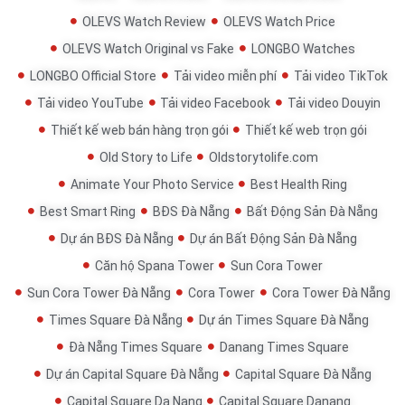
OLEVS Watch Review
OLEVS Watch Price
OLEVS Watch Original vs Fake
LONGBO Watches
LONGBO Official Store
Tải video miễn phí
Tải video TikTok
Tải video YouTube
Tải video Facebook
Tải video Douyin
Thiết kế web bán hàng trọn gói
Thiết kế web trọn gói
Old Story to Life
Oldstorytolife.com
Animate Your Photo Service
Best Health Ring
Best Smart Ring
BĐS Đà Nẵng
Bất Động Sản Đà Nẵng
Dự án BĐS Đà Nẵng
Dự án Bất Động Sản Đà Nẵng
Căn hộ Spana Tower
Sun Cora Tower
Sun Cora Tower Đà Nẵng
Cora Tower
Cora Tower Đà Nẵng
Times Square Đà Nẵng
Dự án Times Square Đà Nẵng
Đà Nẵng Times Square
Danang Times Square
Dự án Capital Square Đà Nẵng
Capital Square Đà Nẵng
Capital Square Da Nang
Capital Square Danang