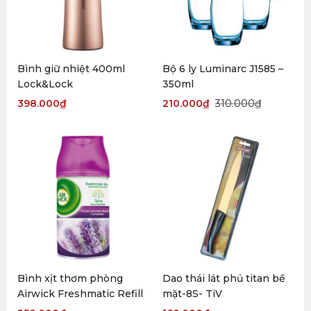
Bình giữ nhiệt 400ml
Bộ 6 ly Luminarc J1585 –
Lock&Lock
350ml
398.000
₫
210.000
₫
310.000
₫
Bình xịt thơm phòng
Dao thái lát phủ titan bề
Airwick Freshmatic Refill
mặt-8S- TiV