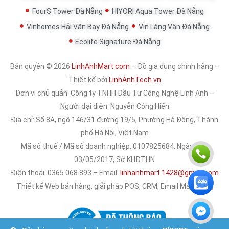
FourS Tower Đà Nẵng
HIYORI Aqua Tower Đà Nẵng
Vinhomes Hải Vân Bay Đà Nẵng
Vin Làng Vân Đà Nẵng
Ecolife Signature Đà Nẵng
Bản quyền © 2026
LinhAnhMart.com
– Đồ gia dụng chính hãng –
Thiết kế bởi
LinhAnhTech.vn
Đơn vị chủ quản:
Công ty TNHH Đầu Tư Công Nghệ Linh Anh
–
Người đại diện: Nguyễn Công Hiến
Địa chỉ: Số 8A, ngõ 146/31 đường 19/5, Phường Hà Đông, Thành
phố Hà Nội, Việt Nam
Mã số thuế / Mã số doanh nghiệp: 0107825684, Ngày cấp:
03/05/2017, Sở KHĐTHN
Điện thoại: 0365.068.893 – Email:
linhanhmart.1428@gmail.com
Thiết kế Web bán hàng, giải pháp POS, CRM, Email Marketing