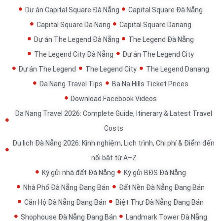
Dự án Capital Square Đà Nẵng
Capital Square Đà Nẵng
Capital Square Da Nang
Capital Square Danang
Dự án The Legend Đà Nẵng
The Legend Đà Nẵng
The Legend City Đà Nẵng
Dự án The Legend City
Dự án The Legend
The Legend City
The Legend Danang
Da Nang Travel Tips
Ba Na Hills Ticket Prices
Download Facebook Videos
Da Nang Travel 2026: Complete Guide, Itinerary & Latest Travel
Costs
Du lịch Đà Nẵng 2026: Kinh nghiệm, Lịch trình, Chi phí & Điểm đến
nổi bật từ A–Z
Ký gửi nhà đất Đà Nẵng
Ký gửi BĐS Đà Nẵng
Nhà Phố Đà Nẵng Đang Bán
Đất Nền Đà Nẵng Đang Bán
Căn Hộ Đà Nẵng Đang Bán
Biệt Thự Đà Nẵng Đang Bán
Shophouse Đà Nẵng Đang Bán
Landmark Tower Đà Nẵng