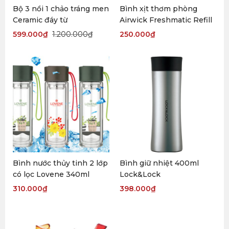
Bộ 3 nồi 1 chảo tráng men
Bình xịt thơm phòng
Ceramic đáy từ
Airwick Freshmatic Refill
599.000
₫
1.200.000
₫
250.000
₫
Bình nước thủy tinh 2 lớp
Bình giữ nhiệt 400ml
có lọc Lovene 340ml
Lock&Lock
310.000
₫
398.000
₫