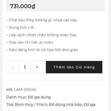
731.000
₫
– Chất liệu thép không gỉ, nhựa cao cấp.
– Dung tích 1 lít.
– Lớp cách nhiệt chân không hoàn hảo.
– Nắp vặn chi tiết, an toàn.
– Kiểu dáng tinh tế với họa tiết đơn giản.
-
+
Thêm Vào Giỏ Hàng
Mã:
LAM-00045
Danh mục:
Đồ gia dụng
Thẻ:
Bình thủy / Phích
,
Đồ dùng nhà bếp
,
Đồ gia