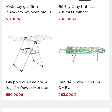
Khăn tay gia đình
Bộ 6 ly thủy tinh cao
30x42cm Soybean Mollis
280ml Luminarc
70.000
₫
280.000
₫
Giá phơi quần áo chữ A
Bàn để ủi kokOOMEGA
loại lớn Power Monster
OMBU
VIDC
550.000
₫
263.000
₫