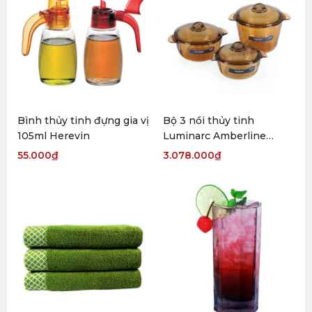
Bình thủy tinh đựng gia vị
Bộ 3 nồi thủy tinh
105ml Herevin
Luminarc Amberline
Trianon Eclipse
55.000
₫
3.078.000
₫