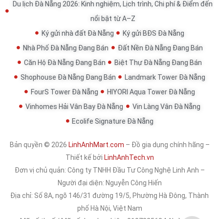
Du lịch Đà Nẵng 2026: Kinh nghiệm, Lịch trình, Chi phí & Điểm đến
nổi bật từ A–Z
Ký gửi nhà đất Đà Nẵng
Ký gửi BĐS Đà Nẵng
Nhà Phố Đà Nẵng Đang Bán
Đất Nền Đà Nẵng Đang Bán
Căn Hộ Đà Nẵng Đang Bán
Biệt Thự Đà Nẵng Đang Bán
Shophouse Đà Nẵng Đang Bán
Landmark Tower Đà Nẵng
FourS Tower Đà Nẵng
HIYORI Aqua Tower Đà Nẵng
Vinhomes Hải Vân Bay Đà Nẵng
Vin Làng Vân Đà Nẵng
Ecolife Signature Đà Nẵng
Bản quyền © 2026
LinhAnhMart.com
– Đồ gia dụng chính hãng –
Thiết kế bởi
LinhAnhTech.vn
Đơn vị chủ quản:
Công ty TNHH Đầu Tư Công Nghệ Linh Anh
–
Người đại diện: Nguyễn Công Hiến
Địa chỉ: Số 8A, ngõ 146/31 đường 19/5, Phường Hà Đông, Thành
phố Hà Nội, Việt Nam