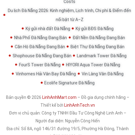
Costs
Du lịch Đà Nẵng 2026: Kinh nghiệm, Lịch trình, Chi phí & Điểm đến
nổi bật từ A–Z
Ký gửi nhà đất Đà Nẵng
Ký gửi BĐS Đà Nẵng
Nhà Phố Đà Nẵng Đang Bán
Đất Nền Đà Nẵng Đang Bán
Căn Hộ Đà Nẵng Đang Bán
Biệt Thự Đà Nẵng Đang Bán
Shophouse Đà Nẵng Đang Bán
Landmark Tower Đà Nẵng
FourS Tower Đà Nẵng
HIYORI Aqua Tower Đà Nẵng
Vinhomes Hải Vân Bay Đà Nẵng
Vin Làng Vân Đà Nẵng
Ecolife Signature Đà Nẵng
Bản quyền © 2026
LinhAnhMart.com
– Đồ gia dụng chính hãng –
Thiết kế bởi
LinhAnhTech.vn
Đơn vị chủ quản:
Công ty TNHH Đầu Tư Công Nghệ Linh Anh
–
Người đại diện: Nguyễn Công Hiến
Địa chỉ: Số 8A, ngõ 146/31 đường 19/5, Phường Hà Đông, Thành