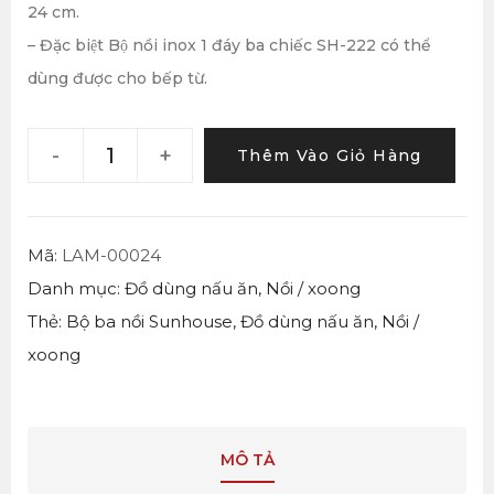
24 cm.
– Đặc biệt Bộ nồi inox 1 đáy ba chiếc SH-222 có thể
dùng được cho bếp từ.
-
+
Thêm Vào Giỏ Hàng
Mã:
LAM-00024
Danh mục:
Đồ dùng nấu ăn
,
Nồi / xoong
Thẻ:
Bộ ba nồi Sunhouse
,
Đồ dùng nấu ăn
,
Nồi /
xoong
MÔ TẢ