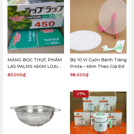
MÀNG BỌC THỰC PHẨM
Bộ 10 Vỉ Cuốn Bánh Tráng
LAS PALMS 450M LOẠI
Prota – Kèm Theo Giá Đỡ
TO
85.000
₫
98.000
₫
-17%