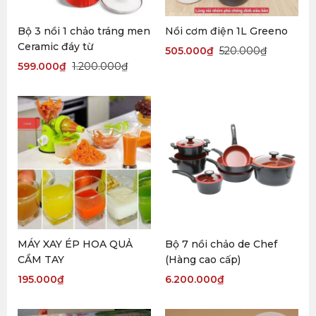
Bộ 3 nồi 1 chảo tráng men
Nồi cơm điện 1L Greeno
Ceramic đáy từ
505.000
₫
520.000
₫
599.000
₫
1.200.000
₫
MÁY XAY ÉP HOA QUẢ
Bộ 7 nồi chảo de Chef
CẦM TAY
(Hàng cao cấp)
195.000
₫
6.200.000
₫