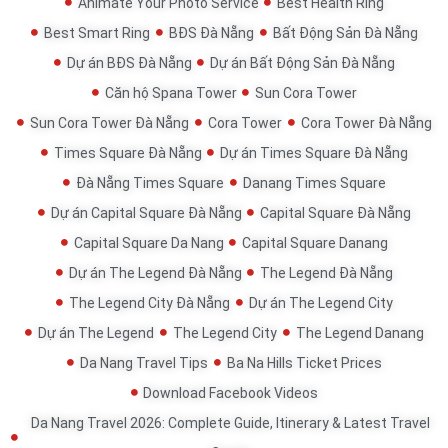
Animate Your Photo Service
Best Health Ring
Best Smart Ring
BĐS Đà Nẵng
Bất Động Sản Đà Nẵng
Dự án BĐS Đà Nẵng
Dự án Bất Động Sản Đà Nẵng
Căn hộ Spana Tower
Sun Cora Tower
Sun Cora Tower Đà Nẵng
Cora Tower
Cora Tower Đà Nẵng
Times Square Đà Nẵng
Dự án Times Square Đà Nẵng
Đà Nẵng Times Square
Danang Times Square
Dự án Capital Square Đà Nẵng
Capital Square Đà Nẵng
Capital Square Da Nang
Capital Square Danang
Dự án The Legend Đà Nẵng
The Legend Đà Nẵng
The Legend City Đà Nẵng
Dự án The Legend City
Dự án The Legend
The Legend City
The Legend Danang
Da Nang Travel Tips
Ba Na Hills Ticket Prices
Download Facebook Videos
Da Nang Travel 2026: Complete Guide, Itinerary & Latest Travel