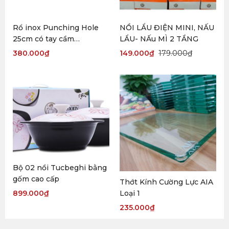
Rổ inox Punching Hole
NỒI LẨU ĐIỆN MINI, NẤU
25cm có tay cầm
LẨU- NẤu MÌ 2 TẦNG
Lock&Lock
380.000
₫
149.000
₫
179.000
₫
Bộ 02 nồi Tucbeghi bằng
gốm cao cấp
Thớt Kính Cường Lực AIA
Loại 1
899.000
₫
235.000
₫