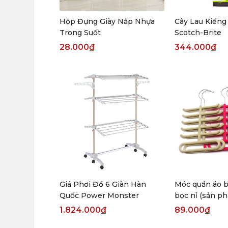
Hộp Đựng Giày Nắp Nhựa
Cây Lau Kiếng
Trong Suốt
Scotch-Brite
28.000
₫
344.000
₫
Giá Phơi Đồ 6 Giàn Hàn
Móc quần áo b
Quốc Power Monster
bọc nỉ (sản ph
1.824.000
₫
89.000
₫