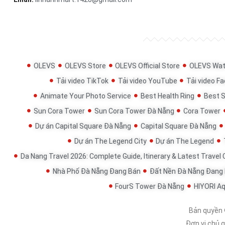
OLEVS
OLEVS Store
OLEVS Official Store
OLEVS Wat
Tải video TikTok
Tải video YouTube
Tải video F
Animate Your Photo Service
Best Health Ring
Best 
Sun Cora Tower
Sun Cora Tower Đà Nẵng
Cora Tower
Dự án Capital Square Đà Nẵng
Capital Square Đà Nẵng
Dự án The Legend City
Dự án The Legend
Da Nang Travel 2026: Complete Guide, Itinerary & Latest Travel
Nhà Phố Đà Nẵng Đang Bán
Đất Nền Đà Nẵng Đang
FourS Tower Đà Nẵng
HIYORI A
Bản quyền
Đơn vị chủ 