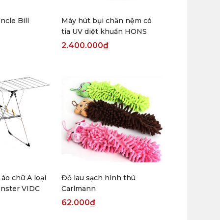
ncle Bill
Máy hút bụi chăn nệm có
tia UV diệt khuẩn HONS
2.400.000
₫
 áo chữ A loại
Đồ lau sạch hình thú
nster VIDC
Carlmann
62.000
₫