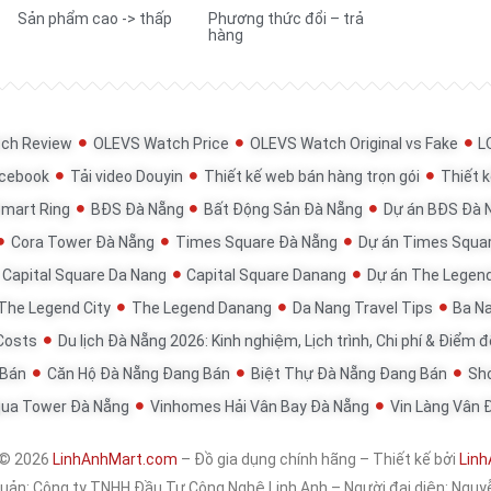
Sản phẩm cao -> thấp
Phương thức đổi – trả
hàng
ch Review
OLEVS Watch Price
OLEVS Watch Original vs Fake
L
acebook
Tải video Douyin
Thiết kế web bán hàng trọn gói
Thiết k
Smart Ring
BĐS Đà Nẵng
Bất Động Sản Đà Nẵng
Dự án BĐS Đà 
Cora Tower Đà Nẵng
Times Square Đà Nẵng
Dự án Times Squa
Capital Square Da Nang
Capital Square Danang
Dự án The Legen
The Legend City
The Legend Danang
Da Nang Travel Tips
Ba Na
 Costs
Du lịch Đà Nẵng 2026: Kinh nghiệm, Lịch trình, Chi phí & Điểm 
 Bán
Căn Hộ Đà Nẵng Đang Bán
Biệt Thự Đà Nẵng Đang Bán
Sh
qua Tower Đà Nẵng
Vinhomes Hải Vân Bay Đà Nẵng
Vin Làng Vân 
 © 2026
LinhAnhMart.com
– Đồ gia dụng chính hãng – Thiết kế bởi
Linh
quản:
Công ty TNHH Đầu Tư Công Nghệ Linh Anh
– Người đại diện: Nguy