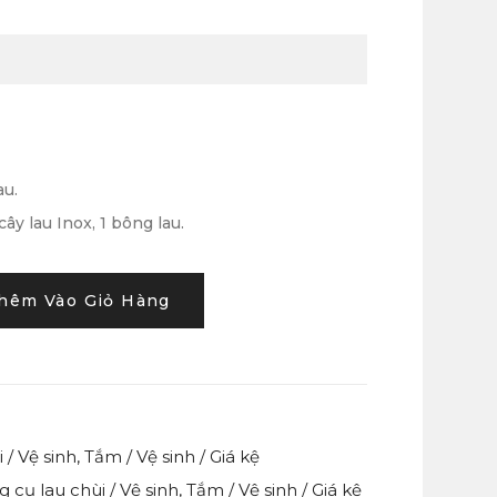
au.
ây lau Inox, 1 bông lau.
hêm Vào Giỏ Hàng
 / Vệ sinh
,
Tắm / Vệ sinh / Giá kệ
 cụ lau chùi / Vệ sinh
,
Tắm / Vệ sinh / Giá kệ