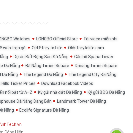
ONGBO Watches
LONGBO Official Store
Tải video miễn phí
ế web trọn gói
Old Story to Life
Oldstorytolife.com
Nẵng
Dự án Bất Động Sản Đà Nẵng
Căn hộ Spana Tower
re Đà Nẵng
Đà Nẵng Times Square
Danang Times Square
d Đà Nẵng
The Legend Đà Nẵng
The Legend City Đà Nẵng
 Hills Ticket Prices
Download Facebook Videos
đến nổi bật từ A–Z
Ký gửi nhà đất Đà Nẵng
Ký gửi BĐS Đà Nẵng
ophouse Đà Nẵng Đang Bán
Landmark Tower Đà Nẵng
Đà Nẵng
Ecolife Signature Đà Nẵng
AnhTech.vn
ễn Công Hiến