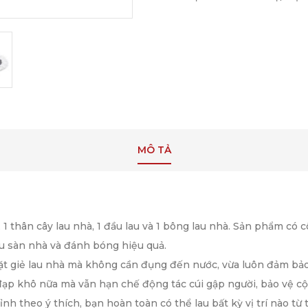
MÔ TẢ
 thân cây lau nhà, 1 đầu lau và 1 bông lau nhà. Sản phẩm có cô
au sàn nhà và đánh bóng hiệu quả.
giặt giẻ lau nhà mà không cần đụng đến nước, vừa luôn đảm b
 đạp khô nữa mà vẫn hạn chế động tác cúi gập người, bảo vệ c
ỉnh theo ý thích, bạn hoàn toàn có thể lau bất kỳ vị trí nào từ