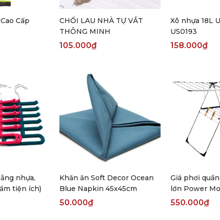
 Cao Cấp
CHỔI LAU NHÀ TỰ VẮT
Xô nhựa 18L U
THÔNG MINH
US0193
105.000
₫
158.000
₫
ằng nhựa,
Khăn ăn Soft Decor Ocean
Giá phơi quần
ẩm tiện ích)
Blue Napkin 45x45cm
lớn Power Mo
50.000
₫
550.000
₫