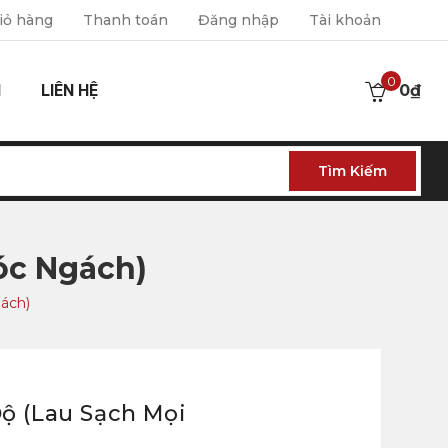
iỏ hàng
Thanh toán
Đăng nhập
Tài khoản
0
I
LIÊN HỆ
0
₫
Tìm Kiếm
óc Ngách)
ách)
ộ (Lau Sạch Mọi