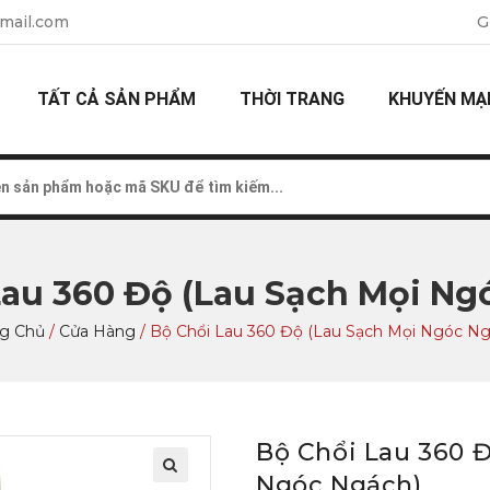
mail.com
G
TẤT CẢ SẢN PHẨM
THỜI TRANG
KHUYẾN MẠ
Lau 360 Độ (Lau Sạch Mọi Ng
ng Chủ
/
Cửa Hàng
/
Bộ Chổi Lau 360 Độ (Lau Sạch Mọi Ngóc Ng
Bộ Chổi Lau 360 Đ
Ngóc Ngách)