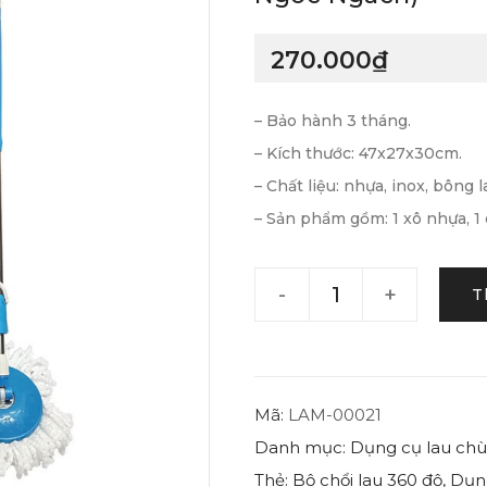
🔍
270.000
₫
– Bảo hành 3 tháng.
– Kích thước: 47x27x30cm.
– Chất liệu: nhựa, inox, bông l
– Sản phẩm gồm: 1 xô nhựa, 1 c
-
+
T
Mã:
LAM-00021
Danh mục:
Dụng cụ lau chùi
Thẻ:
Bộ chổi lau 360 độ
,
Dụng