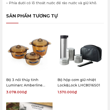
– Phía dưới có lỗ thoát nước để ráo nước và giữ khô.
SẢN PHẨM TƯƠNG TỰ
Bộ 3 nồi thủy tinh
Bộ hộp cơm giữ nhiệt
Luminarc Amberline
Lock&Lock LHC8016S01
Trianon Eclipse
3.078.000
₫
1.570.000
₫