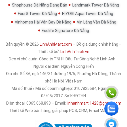
Shophouse Đà Nẵng Đang Bán
Landmark Tower Đà Nẵng
FourS Tower Đà Nẵng
HIYORI Aqua Tower Đà Nẵng
Vinhomes Hải Vân Bay Đà Nẵng
Vin Làng Vân Đà Nẵng
Ecolife Signature Đà Nẵng
Bản quyền © 2026
LinhAnhMart.com
– Đồ gia dụng chính hãng –
Thiết kế bởi
LinhAnhTech.vn
Đơn vị chủ quản:
Công ty TNHH Đầu Tư Công Nghệ Linh Anh
–
Người đại diện: Nguyễn Công Hiến
Địa chỉ: Số 8A, ngõ 146/31 đường 19/5, Phường Hà Đông, Thành
phố Hà Nội, Việt Nam
Mã số thuế / Mã số doanh nghiệp: 0107825684, Ngày cấp:
03/05/2017, Sở KHĐTHN
Điện thoại: 0365.068.893 – Email:
linhanhmart.1428@gmail.com
Thiết kế Web bán hàng, giải pháp POS, CRM, Email Marketing