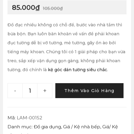
85.000
₫
105.000
₫
Đồ đạc nhiều không có chỗ để, bước vào nhà tắm thì
bừa bộn. Bạn luôn băn khoăn về vấn đề phải khoan
đục tường dễ bị vỡ tường, mẻ tường, gây ồn ào bởi
tiếng máy khoan. Chúng tôi có 1 giải pháp cho bạn vừa
treo, sắp xếp vận dụng gọn gàng, không phải khoan
tường, đó chính là
kệ góc dán tường siêu chắc
.
-
+
Thêm Vào Giỏ Hàng
Mã:
LAM-00152
Danh mục:
Đồ gia dụng
,
Giá / Kệ nhà bếp
,
Giá/ Kệ