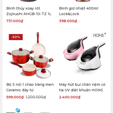
Bình thủy xoay rót
Bình giữ nhiệt 400ml
Zojirushi AHGB-10-TZ 1L
Lock&Lock
731.000
₫
398.000
₫
-50%
Bộ 3 nồi 1 chảo tráng men
Máy hút bụi chăn nệm có
Ceramic đáy từ
tia UV diệt khuẩn HONS
599.000
₫
1.200.000
₫
2.400.000
₫