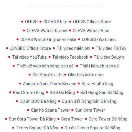
OLEVS
OLEVS Store
OLEVS Official Store
OLEVS Watch Review
OLEVS Watch Price
OLEVS Watch Original vs Fake
LONGBO Watches
LONGBO Official Store
Tải video miễn phí
Tải video TikTok
Tải video YouTube
Tải video Facebook
Tải video Douyin
Thiết kế web bán hàng trọn gói
Thiết kế web trọn gói
Old Story to Life
Oldstorytolife.com
Animate Your Photo Service
Best Health Ring
Best Smart Ring
BĐS Đà Nẵng
Bất Động Sản Đà Nẵng
Dự án BĐS Đà Nẵng
Dự án Bất Động Sản Đà Nẵng
Căn hộ Spana Tower
Sun Cora Tower
Sun Cora Tower Đà Nẵng
Cora Tower
Cora Tower Đà Nẵng
Times Square Đà Nẵng
Dự án Times Square Đà Nẵng