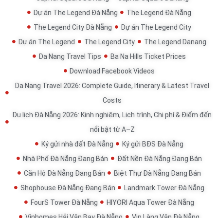
Dự án The Legend Đà Nẵng
The Legend Đà Nẵng
The Legend City Đà Nẵng
Dự án The Legend City
Dự án The Legend
The Legend City
The Legend Danang
Da Nang Travel Tips
Ba Na Hills Ticket Prices
Download Facebook Videos
Da Nang Travel 2026: Complete Guide, Itinerary & Latest Travel
Costs
Du lịch Đà Nẵng 2026: Kinh nghiệm, Lịch trình, Chi phí & Điểm đến
nổi bật từ A–Z
Ký gửi nhà đất Đà Nẵng
Ký gửi BĐS Đà Nẵng
Nhà Phố Đà Nẵng Đang Bán
Đất Nền Đà Nẵng Đang Bán
Căn Hộ Đà Nẵng Đang Bán
Biệt Thự Đà Nẵng Đang Bán
Shophouse Đà Nẵng Đang Bán
Landmark Tower Đà Nẵng
FourS Tower Đà Nẵng
HIYORI Aqua Tower Đà Nẵng
Vinhomes Hải Vân Bay Đà Nẵng
Vin Làng Vân Đà Nẵng