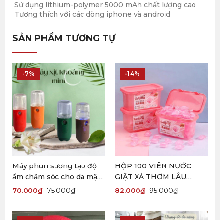
Sử dụng lithium-polymer 5000 mAh chất lượng cao
Tương thích với các dòng iphone và android
SẢN PHẨM TƯƠNG TỰ
-7%
-14%
Máy phun sương tạo độ
HỘP 100 VIÊN NƯỚC
ẩm chăm sóc cho da mặt
GIẶT XẢ THƠM LÂU
cầm tay mini
GELIJING
70.000
₫
75.000
₫
82.000
₫
95.000
₫