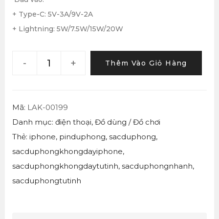
+ Type-C: 5V-3A/9V-2A
+ Lightning: 5W/7.5W/15W/20W
-
+
Thêm Vào Giỏ Hàng
Mã:
LAK-00199
Danh mục:
điện thoại
,
Đồ dùng / Đồ chơi
Thẻ:
iphone
,
pinduphong
,
sacduphong
,
sacduphongkhongdayiphone
,
sacduphongkhongdaytutinh
,
sacduphongnhanh
,
sacduphongtutinh