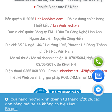
Ecolife Signature Đà Nẵng
Bản quyền © 2026
LinhAnhMart.com
– Đồ gia dụng chính hãng –
Thiết kế bởi
LinhAnhTech.vn
Đơn vị chủ quản:
Công ty TNHH Đầu Tư Công Nghệ Linh Anh
–
Người đại diện: Nguyễn Công Hiến
Địa chỉ: Số 8A, ngõ 146/31 đường 19/5, Phường Hà Đông, Thành
phố Hà Nội, Việt Nam
Mã số thuế / Mã số doanh nghiệp: 0107825684, Ngày cấp:
03/05/2017, Sở KHĐTHN
Điện thoại: 0365.068.893 – Email:
linhanhmart.1428@gmail.com
Thiết kế Web bán hàng, giải pháp POS, CRM, Email Marketing
Cửa hàng ngừng kinh doanh từ tháng 7/2026, các
đơn hàng mới sẽ sẽ không có hiệu lực!
Bỏ qua
Trang chủ
Sản phẩm
Chat Zalo
Gọi điện
Tài khoản