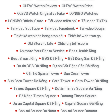
OLEVS Watch Review
OLEVS Watch Price
OLEVS Watch Original vs Fake
LONGBO Watches
LONGBO Official Store
Tải video miễn phí
Tải video TikTok
Tải video YouTube
Tải video Facebook
Tải video Douyin
Thiết kế web bán hàng trọn gói
Thiết kế web trọn gói
Old Story to Life
Oldstorytolife.com
Animate Your Photo Service
Best Health Ring
Best Smart Ring
BĐS Đà Nẵng
Bất Động Sản Đà Nẵng
Dự án BĐS Đà Nẵng
Dự án Bất Động Sản Đà Nẵng
Căn hộ Spana Tower
Sun Cora Tower
Sun Cora Tower Đà Nẵng
Cora Tower
Cora Tower Đà Nẵng
Times Square Đà Nẵng
Dự án Times Square Đà Nẵng
Đà Nẵng Times Square
Danang Times Square
Dự án Capital Square Đà Nẵng
Capital Square Đà Nẵng
Capital Square Da Nang
Capital Square Danang