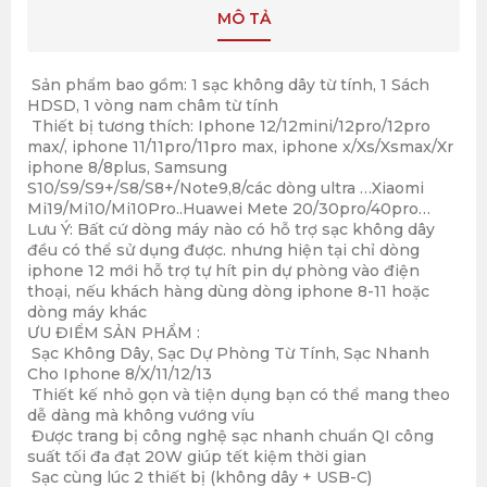
MÔ TẢ
Sản phẩm bao gồm: 1 sạc không dây từ tính, 1 Sách
HDSD, 1 vòng nam châm từ tính
Thiết bị tương thích: Iphone 12/12mini/12pro/12pro
max/, iphone 11/11pro/11pro max, iphone x/Xs/Xsmax/Xr
iphone 8/8plus, Samsung
S10/S9/S9+/S8/S8+/Note9,8/các dòng ultra …Xiaomi
Mi19/Mi10/Mi10Pro..Huawei Mete 20/30pro/40pro…
Lưu Ý: Bất cứ dòng máy nào có hỗ trợ sạc không dây
đều có thể sử dụng được. nhưng hiện tại chỉ dòng
iphone 12 mới hỗ trợ tự hít pin dự phòng vào điện
thoại, nếu khách hàng dùng dòng iphone 8-11 hoặc
dòng máy khác
ƯU ĐIỂM SẢN PHẨM :
Sạc Không Dây, Sạc Dự Phòng Từ Tính, Sạc Nhanh
Cho Iphone 8/X/11/12/13
Thiết kế nhỏ gọn và tiện dụng bạn có thể mang theo
dễ dàng mà không vướng víu
Được trang bị công nghệ sạc nhanh chuẩn QI công
suất tối đa đạt 20W giúp tết kiệm thời gian
Sạc cùng lúc 2 thiết bị (không dây + USB-C)