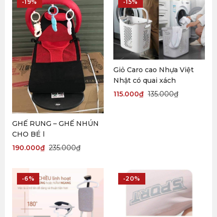
-19%
-15%
Giỏ Caro cao Nhựa Việt
Nhật có quai xách
115.000
₫
135.000
₫
GHẾ RUNG – GHẾ NHÚN
CHO BÉ l
190.000
₫
235.000
₫
-6%
-20%