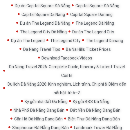
Dự án Capital Square Đà Nẵng
Capital Square Đà Nẵng
Capital Square Da Nang
Capital Square Danang
Dự án The Legend Đà Nẵng
The Legend Đà Nẵng
The Legend City Đà Nẵng
Dự án The Legend City
Dự án The Legend
The Legend City
The Legend Danang
Da Nang Travel Tips
Ba Na Hills Ticket Prices
Download Facebook Videos
Da Nang Travel 2026: Complete Guide, Itinerary & Latest Travel
Costs
Du lịch Đà Nẵng 2026: Kinh nghiệm, Lịch trình, Chi phí & Điểm đến
nổi bật từ A–Z
Ký gửi nhà đất Đà Nẵng
Ký gửi BĐS Đà Nẵng
Nhà Phố Đà Nẵng Đang Bán
Đất Nền Đà Nẵng Đang Bán
Căn Hộ Đà Nẵng Đang Bán
Biệt Thự Đà Nẵng Đang Bán
Shophouse Đà Nẵng Đang Bán
Landmark Tower Đà Nẵng