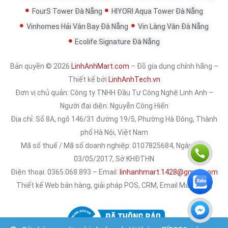
FourS Tower Đà Nẵng
HIYORI Aqua Tower Đà Nẵng
Vinhomes Hải Vân Bay Đà Nẵng
Vin Làng Vân Đà Nẵng
Ecolife Signature Đà Nẵng
Bản quyền © 2026
LinhAnhMart.com
– Đồ gia dụng chính hãng –
Thiết kế bởi
LinhAnhTech.vn
Đơn vị chủ quản:
Công ty TNHH Đầu Tư Công Nghệ Linh Anh
–
Người đại diện: Nguyễn Công Hiến
Địa chỉ: Số 8A, ngõ 146/31 đường 19/5, Phường Hà Đông, Thành
phố Hà Nội, Việt Nam
Mã số thuế / Mã số doanh nghiệp: 0107825684, Ngày cấp:
03/05/2017, Sở KHĐTHN
Điện thoại: 0365.068.893 – Email:
linhanhmart.1428@gmail.com
Thiết kế Web bán hàng, giải pháp POS, CRM, Email Marketing