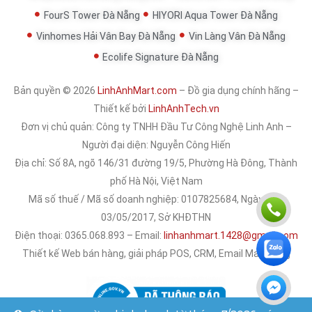
FourS Tower Đà Nẵng
HIYORI Aqua Tower Đà Nẵng
Vinhomes Hải Vân Bay Đà Nẵng
Vin Làng Vân Đà Nẵng
Ecolife Signature Đà Nẵng
Bản quyền © 2026
LinhAnhMart.com
– Đồ gia dụng chính hãng –
Thiết kế bởi
LinhAnhTech.vn
Đơn vị chủ quản:
Công ty TNHH Đầu Tư Công Nghệ Linh Anh
–
Người đại diện: Nguyễn Công Hiến
Địa chỉ: Số 8A, ngõ 146/31 đường 19/5, Phường Hà Đông, Thành
phố Hà Nội, Việt Nam
Mã số thuế / Mã số doanh nghiệp: 0107825684, Ngày cấp:
03/05/2017, Sở KHĐTHN
Điện thoại: 0365.068.893 – Email:
linhanhmart.1428@gmail.com
Thiết kế Web bán hàng, giải pháp POS, CRM, Email Marketing