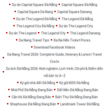
Dự án Capital Square Đà Nẵng
Capital Square Đà Nẵng
Capital Square Da Nang
Capital Square Danang
Dự án The Legend Đà Nẵng
The Legend Đà Nẵng
The Legend City Đà Nẵng
Dự án The Legend City
Dự án The Legend
The Legend City
The Legend Danang
Da Nang Travel Tips
Ba Na Hills Ticket Prices
Download Facebook Videos
Da Nang Travel 2026: Complete Guide, Itinerary & Latest Travel
Costs
Du lịch Đà Nẵng 2026: Kinh nghiệm, Lịch trình, Chi phí & Điểm đến
nổi bật từ A–Z
Ký gửi nhà đất Đà Nẵng
Ký gửi BĐS Đà Nẵng
Nhà Phố Đà Nẵng Đang Bán
Đất Nền Đà Nẵng Đang Bán
Căn Hộ Đà Nẵng Đang Bán
Biệt Thự Đà Nẵng Đang Bán
Shophouse Đà Nẵng Đang Bán
Landmark Tower Đà Nẵng