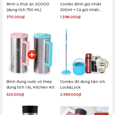
Bình ủ thức ăn 2GOOD
Combo Bình giữ nhiệt
(dung tích 750 ML)
300ml + Ca giữ nhiệt
450ml
370.000
₫
1.398.000
₫
Bình đựng nước vỏ thép
Combo đồ dùng tiện ích
dung tích 1.6L Kitchen Art
Lock&Lock
525.000
₫
2.999.000
₫