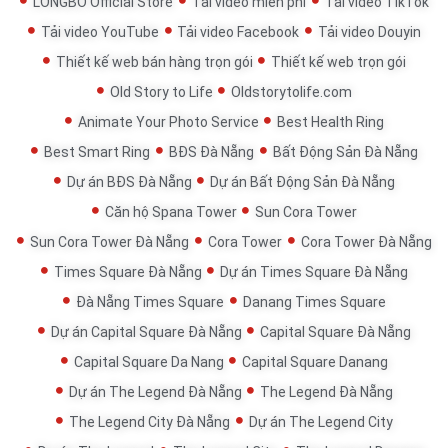
LONGBO Official Store
Tải video miễn phí
Tải video TikTok
Tải video YouTube
Tải video Facebook
Tải video Douyin
Thiết kế web bán hàng trọn gói
Thiết kế web trọn gói
Old Story to Life
Oldstorytolife.com
Animate Your Photo Service
Best Health Ring
Best Smart Ring
BĐS Đà Nẵng
Bất Động Sản Đà Nẵng
Dự án BĐS Đà Nẵng
Dự án Bất Động Sản Đà Nẵng
Căn hộ Spana Tower
Sun Cora Tower
Sun Cora Tower Đà Nẵng
Cora Tower
Cora Tower Đà Nẵng
Times Square Đà Nẵng
Dự án Times Square Đà Nẵng
Đà Nẵng Times Square
Danang Times Square
Dự án Capital Square Đà Nẵng
Capital Square Đà Nẵng
Capital Square Da Nang
Capital Square Danang
Dự án The Legend Đà Nẵng
The Legend Đà Nẵng
The Legend City Đà Nẵng
Dự án The Legend City