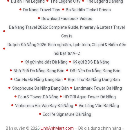
Dự án The Legend
The Legend City
The Legend Danang
Da Nang Travel Tips
Ba Na Hills Ticket Prices
Download Facebook Videos
Da Nang Travel 2026: Complete Guide, Itinerary & Latest Travel
Costs
Du lịch Đà Nẵng 2026: Kinh nghiệm, Lịch trình, Chi phí & Điểm đến
nổi bật từ A–Z
Ký gửi nhà đất Đà Nẵng
Ký gửi BĐS Đà Nẵng
Nhà Phố Đà Nẵng Đang Bán
Đất Nền Đà Nẵng Đang Bán
Căn Hộ Đà Nẵng Đang Bán
Biệt Thự Đà Nẵng Đang Bán
Shophouse Đà Nẵng Đang Bán
Landmark Tower Đà Nẵng
FourS Tower Đà Nẵng
HIYORI Aqua Tower Đà Nẵng
Vinhomes Hải Vân Bay Đà Nẵng
Vin Làng Vân Đà Nẵng
Ecolife Signature Đà Nẵng
Bản quyền © 2026
LinhAnhMart.com
– Đồ gia dụng chính hãng –