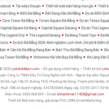
acebook
Tải video Douyin
Thiết kế web bán hàng trọn gói
Thiết k
Smart Ring
BĐS Đà Nẵng
Bất Động Sản Đà Nẵng
Dự án BĐS Đà 
Cora Tower Đà Nẵng
Times Square Đà Nẵng
Dự án Times Squa
Capital Square Da Nang
Capital Square Danang
Dự án The Legen
The Legend City
The Legend Danang
Da Nang Travel Tips
Ba Na
 Costs
Du lịch Đà Nẵng 2026: Kinh nghiệm, Lịch trình, Chi phí & Điểm 
 Bán
Căn Hộ Đà Nẵng Đang Bán
Biệt Thự Đà Nẵng Đang Bán
Sh
qua Tower Đà Nẵng
Vinhomes Hải Vân Bay Đà Nẵng
Vin Làng Vân 
 © 2026
LinhAnhMart.com
– Đồ gia dụng chính hãng – Thiết kế bởi
Linh
quản:
Công ty TNHH Đầu Tư Công Nghệ Linh Anh
– Người đại diện: Nguy
: Số 8A, ngõ 146/31 đường 19/5, Phường Hà Đông, Thành phố Hà Nội, 
 thuế / Mã số doanh nghiệp: 0107825684, Ngày cấp: 03/05/2017, Sở 
Điện thoại: 0365.068.893 – Email:
linhanhmart.1428@gmail.com
Thiết kế Web bán hàng, giải pháp POS, CRM, Email Marketing