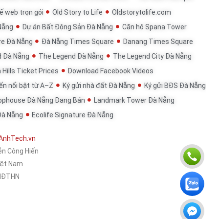
ế web trọn gói
Old Story to Life
Oldstorytolife.com
Nẵng
Dự án Bất Động Sản Đà Nẵng
Căn hộ Spana Tower
re Đà Nẵng
Đà Nẵng Times Square
Danang Times Square
d Đà Nẵng
The Legend Đà Nẵng
The Legend City Đà Nẵng
 Hills Ticket Prices
Download Facebook Videos
đến nổi bật từ A–Z
Ký gửi nhà đất Đà Nẵng
Ký gửi BĐS Đà Nẵng
ophouse Đà Nẵng Đang Bán
Landmark Tower Đà Nẵng
Đà Nẵng
Ecolife Signature Đà Nẵng
AnhTech.vn
ễn Công Hiến
Việt Nam
KHĐTHN