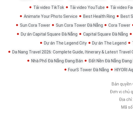
Tải video TikTok
Tải video YouTube
Tải video F
Animate Your Photo Service
Best Health Ring
Best 
Sun Cora Tower
Sun Cora Tower Đà Nẵng
Cora Tower
Dự án Capital Square Đà Nẵng
Capital Square Đà Nẵng
Dự án The Legend City
Dự án The Legend
Da Nang Travel 2026: Complete Guide, Itinerary & Latest Travel
Nhà Phố Đà Nẵng Đang Bán
Đất Nền Đà Nẵng Đang
FourS Tower Đà Nẵng
HIYORI A
Bản quyền
Đơn vị chủ 
Địa chỉ
Mã số