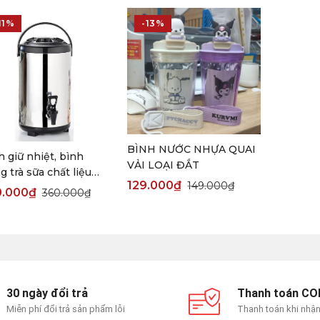
11%
-13%
BÌNH NƯỚC NHỰA QUAI
h giữ nhiệt, bình
VẢI LOẠI ĐẮT
 trà sữa chất liệu
129.000
₫
149.000
₫
X 304 cao cấp 12 Lít
0.000
₫
360.000
₫
30 ngày đổi trả
Thanh toán CO
Miễn phí đổi trả sản phẩm lỗi
Thanh toán khi nhậ