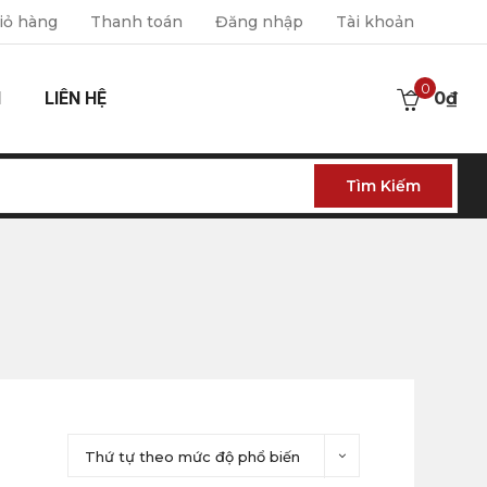
iỏ hàng
Thanh toán
Đăng nhập
Tài khoản
0
I
LIÊN HỆ
0
₫
Tìm Kiếm
Thứ tự theo mức độ phổ biến