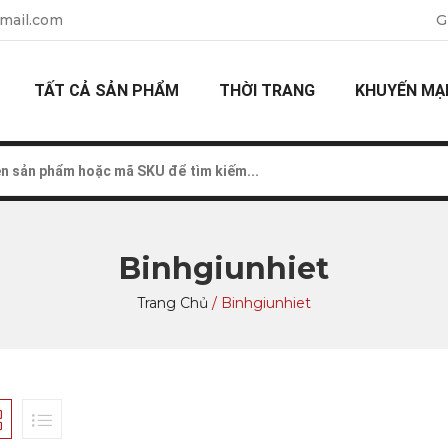
mail.com
G
TẤT CẢ SẢN PHẨM
THỜI TRANG
KHUYẾN MẠ
Binhgiunhiet
Trang Chủ
/
Binhgiunhiet