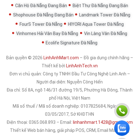
Căn Hộ Đà Nẵng Đang Bán
Biệt Thự Đà Nẵng Đang Bán
Shophouse Đà Nẵng Đang Bán
Landmark Tower Đà Nẵng
FourS Tower Đà Nẵng
HIYORI Aqua Tower Đà Nẵng
Vinhomes Hải Vân Bay Đà Nẵng
Vin Làng Vân Đà Nẵng
Ecolife Signature Đà Nẵng
Bản quyền © 2026
LinhAnhMart.com
– Đồ gia dụng chính hãng –
Thiết kế bởi
LinhAnhTech.vn
Đơn vị chủ quản:
Công ty TNHH Đầu Tư Công Nghệ Linh Anh
–
Người đại diện: Nguyễn Công Hiến
Địa chỉ: Số 8A, ngõ 146/31 đường 19/5, Phường Hà Đông, Thành
phố Hà Nội, Việt Nam
Mã số thuế / Mã số doanh nghiệp: 0107825684, Ngày cấp:
03/05/2017, Sở KHĐTHN
Điện thoại: 0365.068.893 – Email:
linhanhmart.1428@gmail.com
Thiết kế Web bán hàng, giải pháp POS, CRM, Email Marketing