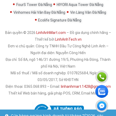
FourS Tower Đà Nẵng
HIYORI Aqua Tower Đà Nẵng
Vinhomes Hải Vân Bay Đà Nẵng
Vin Làng Vân Đà Nẵng
Ecolife Signature Đà Nẵng
Bản quyền © 2026
LinhAnhMart.com
– Đồ gia dụng chính hãng –
Thiết kế bởi
LinhAnhTech.vn
Đơn vị chủ quản:
Công ty TNHH Đầu Tư Công Nghệ Linh Anh
–
Người đại diện: Nguyễn Công Hiến
Địa chỉ: Số 8A, ngõ 146/31 đường 19/5, Phường Hà Đông, Thành
phố Hà Nội, Việt Nam
Mã số thuế / Mã số doanh nghiệp: 0107825684, Ngày cấp:
03/05/2017, Sở KHĐTHN
Điện thoại: 0365.068.893 – Email:
linhanhmart.1428@gmail.com
Thiết kế Web bán hàng, giải pháp POS, CRM, Email Marketing
Cửa hàng ngừng kinh doanh từ tháng 7/2026, các