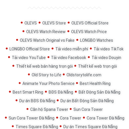
OLEVS
OLEVS Store
OLEVS Official Store
OLEVS Watch Review
OLEVS Watch Price
OLEVS Watch Original vs Fake
LONGBO Watches
LONGBO Official Store
Tải video miễn phí
Tải video TikTok
Tải video YouTube
Tải video Facebook
Tải video Douyin
Thiết kế web bán hàng trọn gói
Thiết kế web trọn gói
Old Story to Life
Oldstorytolife.com
Animate Your Photo Service
Best Health Ring
Best Smart Ring
BĐS Đà Nẵng
Bất Động Sản Đà Nẵng
Dự án BĐS Đà Nẵng
Dự án Bất Động Sản Đà Nẵng
Căn hộ Spana Tower
Sun Cora Tower
Sun Cora Tower Đà Nẵng
Cora Tower
Cora Tower Đà Nẵng
Times Square Đà Nẵng
Dự án Times Square Đà Nẵng