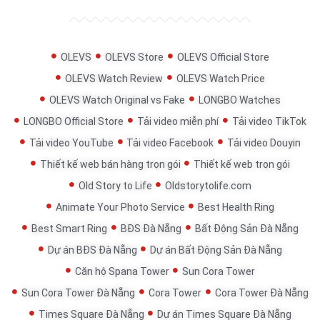
OLEVS
OLEVS Store
OLEVS Official Store
OLEVS Watch Review
OLEVS Watch Price
OLEVS Watch Original vs Fake
LONGBO Watches
LONGBO Official Store
Tải video miễn phí
Tải video TikTok
Tải video YouTube
Tải video Facebook
Tải video Douyin
Thiết kế web bán hàng trọn gói
Thiết kế web trọn gói
Old Story to Life
Oldstorytolife.com
Animate Your Photo Service
Best Health Ring
Best Smart Ring
BĐS Đà Nẵng
Bất Động Sản Đà Nẵng
Dự án BĐS Đà Nẵng
Dự án Bất Động Sản Đà Nẵng
Căn hộ Spana Tower
Sun Cora Tower
Sun Cora Tower Đà Nẵng
Cora Tower
Cora Tower Đà Nẵng
Times Square Đà Nẵng
Dự án Times Square Đà Nẵng