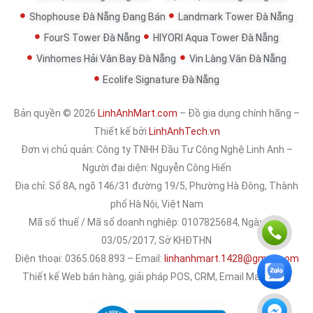
Shophouse Đà Nẵng Đang Bán
Landmark Tower Đà Nẵng
FourS Tower Đà Nẵng
HIYORI Aqua Tower Đà Nẵng
Vinhomes Hải Vân Bay Đà Nẵng
Vin Làng Vân Đà Nẵng
Ecolife Signature Đà Nẵng
Bản quyền © 2026
LinhAnhMart.com
– Đồ gia dụng chính hãng –
Thiết kế bởi
LinhAnhTech.vn
Đơn vị chủ quản:
Công ty TNHH Đầu Tư Công Nghệ Linh Anh
–
Người đại diện: Nguyễn Công Hiến
Địa chỉ: Số 8A, ngõ 146/31 đường 19/5, Phường Hà Đông, Thành
phố Hà Nội, Việt Nam
Mã số thuế / Mã số doanh nghiệp: 0107825684, Ngày cấp:
03/05/2017, Sở KHĐTHN
Điện thoại: 0365.068.893 – Email:
linhanhmart.1428@gmail.com
Thiết kế Web bán hàng, giải pháp POS, CRM, Email Marketing