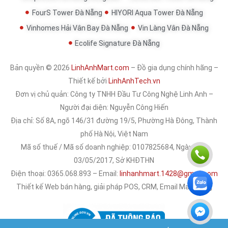
FourS Tower Đà Nẵng
HIYORI Aqua Tower Đà Nẵng
Vinhomes Hải Vân Bay Đà Nẵng
Vin Làng Vân Đà Nẵng
Ecolife Signature Đà Nẵng
Bản quyền © 2026
LinhAnhMart.com
– Đồ gia dụng chính hãng –
Thiết kế bởi
LinhAnhTech.vn
Đơn vị chủ quản:
Công ty TNHH Đầu Tư Công Nghệ Linh Anh
–
Người đại diện: Nguyễn Công Hiến
Địa chỉ: Số 8A, ngõ 146/31 đường 19/5, Phường Hà Đông, Thành
phố Hà Nội, Việt Nam
Mã số thuế / Mã số doanh nghiệp: 0107825684, Ngày cấp:
03/05/2017, Sở KHĐTHN
Điện thoại: 0365.068.893 – Email:
linhanhmart.1428@gmail.com
Thiết kế Web bán hàng, giải pháp POS, CRM, Email Marketing