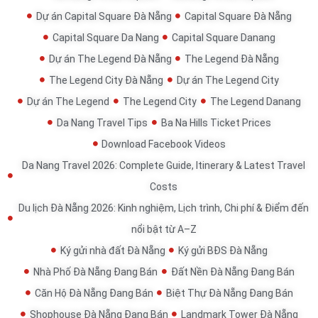
Dự án Capital Square Đà Nẵng
Capital Square Đà Nẵng
Capital Square Da Nang
Capital Square Danang
Dự án The Legend Đà Nẵng
The Legend Đà Nẵng
The Legend City Đà Nẵng
Dự án The Legend City
Dự án The Legend
The Legend City
The Legend Danang
Da Nang Travel Tips
Ba Na Hills Ticket Prices
Download Facebook Videos
Da Nang Travel 2026: Complete Guide, Itinerary & Latest Travel
Costs
Du lịch Đà Nẵng 2026: Kinh nghiệm, Lịch trình, Chi phí & Điểm đến
nổi bật từ A–Z
Ký gửi nhà đất Đà Nẵng
Ký gửi BĐS Đà Nẵng
Nhà Phố Đà Nẵng Đang Bán
Đất Nền Đà Nẵng Đang Bán
Căn Hộ Đà Nẵng Đang Bán
Biệt Thự Đà Nẵng Đang Bán
Shophouse Đà Nẵng Đang Bán
Landmark Tower Đà Nẵng