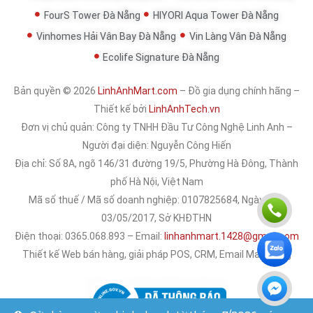
FourS Tower Đà Nẵng
HIYORI Aqua Tower Đà Nẵng
Vinhomes Hải Vân Bay Đà Nẵng
Vin Làng Vân Đà Nẵng
Ecolife Signature Đà Nẵng
Bản quyền © 2026
LinhAnhMart.com
– Đồ gia dụng chính hãng –
Thiết kế bởi
LinhAnhTech.vn
Đơn vị chủ quản:
Công ty TNHH Đầu Tư Công Nghệ Linh Anh
–
Người đại diện: Nguyễn Công Hiến
Địa chỉ: Số 8A, ngõ 146/31 đường 19/5, Phường Hà Đông, Thành
phố Hà Nội, Việt Nam
Mã số thuế / Mã số doanh nghiệp: 0107825684, Ngày cấp:
03/05/2017, Sở KHĐTHN
Điện thoại: 0365.068.893 – Email:
linhanhmart.1428@gmail.com
Thiết kế Web bán hàng, giải pháp POS, CRM, Email Marketing