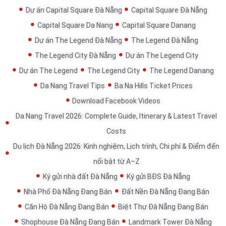
Dự án Capital Square Đà Nẵng
Capital Square Đà Nẵng
Capital Square Da Nang
Capital Square Danang
Dự án The Legend Đà Nẵng
The Legend Đà Nẵng
The Legend City Đà Nẵng
Dự án The Legend City
Dự án The Legend
The Legend City
The Legend Danang
Da Nang Travel Tips
Ba Na Hills Ticket Prices
Download Facebook Videos
Da Nang Travel 2026: Complete Guide, Itinerary & Latest Travel
Costs
Du lịch Đà Nẵng 2026: Kinh nghiệm, Lịch trình, Chi phí & Điểm đến
nổi bật từ A–Z
Ký gửi nhà đất Đà Nẵng
Ký gửi BĐS Đà Nẵng
Nhà Phố Đà Nẵng Đang Bán
Đất Nền Đà Nẵng Đang Bán
Căn Hộ Đà Nẵng Đang Bán
Biệt Thự Đà Nẵng Đang Bán
Shophouse Đà Nẵng Đang Bán
Landmark Tower Đà Nẵng