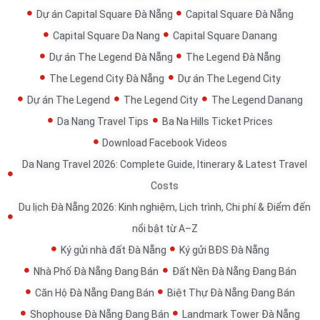
Dự án Capital Square Đà Nẵng
Capital Square Đà Nẵng
Capital Square Da Nang
Capital Square Danang
Dự án The Legend Đà Nẵng
The Legend Đà Nẵng
The Legend City Đà Nẵng
Dự án The Legend City
Dự án The Legend
The Legend City
The Legend Danang
Da Nang Travel Tips
Ba Na Hills Ticket Prices
Download Facebook Videos
Da Nang Travel 2026: Complete Guide, Itinerary & Latest Travel
Costs
Du lịch Đà Nẵng 2026: Kinh nghiệm, Lịch trình, Chi phí & Điểm đến
nổi bật từ A–Z
Ký gửi nhà đất Đà Nẵng
Ký gửi BĐS Đà Nẵng
Nhà Phố Đà Nẵng Đang Bán
Đất Nền Đà Nẵng Đang Bán
Căn Hộ Đà Nẵng Đang Bán
Biệt Thự Đà Nẵng Đang Bán
Shophouse Đà Nẵng Đang Bán
Landmark Tower Đà Nẵng