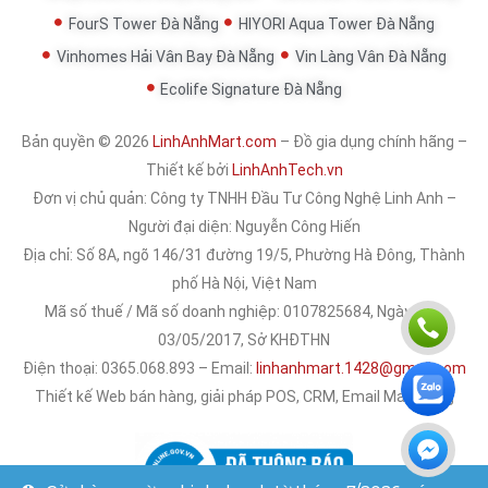
FourS Tower Đà Nẵng
HIYORI Aqua Tower Đà Nẵng
Vinhomes Hải Vân Bay Đà Nẵng
Vin Làng Vân Đà Nẵng
Ecolife Signature Đà Nẵng
Bản quyền © 2026
LinhAnhMart.com
– Đồ gia dụng chính hãng –
Thiết kế bởi
LinhAnhTech.vn
Đơn vị chủ quản:
Công ty TNHH Đầu Tư Công Nghệ Linh Anh
–
Người đại diện: Nguyễn Công Hiến
Địa chỉ: Số 8A, ngõ 146/31 đường 19/5, Phường Hà Đông, Thành
phố Hà Nội, Việt Nam
Mã số thuế / Mã số doanh nghiệp: 0107825684, Ngày cấp:
03/05/2017, Sở KHĐTHN
Điện thoại: 0365.068.893 – Email:
linhanhmart.1428@gmail.com
Thiết kế Web bán hàng, giải pháp POS, CRM, Email Marketing