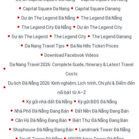
Capital Square Da Nang
Capital Square Danang
Dự án The Legend Đà Nẵng
The Legend Đà Nẵng
The Legend City Đà Nẵng
Dự án The Legend City
Dự án The Legend
The Legend City
The Legend Danang
Da Nang Travel Tips
Ba Na Hills Ticket Prices
Download Facebook Videos
Da Nang Travel 2026: Complete Guide, Itinerary & Latest Travel
Costs
Du lịch Đà Nẵng 2026: Kinh nghiệm, Lịch trình, Chi phí & Điểm đến
nổi bật từ A–Z
Ký gửi nhà đất Đà Nẵng
Ký gửi BĐS Đà Nẵng
Nhà Phố Đà Nẵng Đang Bán
Đất Nền Đà Nẵng Đang Bán
Căn Hộ Đà Nẵng Đang Bán
Biệt Thự Đà Nẵng Đang Bán
Shophouse Đà Nẵng Đang Bán
Landmark Tower Đà Nẵng
FourS Tower Đà Nẵng
HIYORI Aqua Tower Đà Nẵng