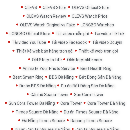
OLEVS
OLEVS Store
OLEVS Official Store
OLEVS Watch Review
OLEVS Watch Price
OLEVS Watch Original vs Fake
LONGBO Watches
LONGBO Official Store
Tải video miễn phí
Tải video TikTok
Tải video YouTube
Tải video Facebook
Tải video Douyin
Thiết kế web bán hàng trọn gói
Thiết kế web trọn gói
Old Story to Life
Oldstorytolife.com
Animate Your Photo Service
Best Health Ring
Best Smart Ring
BĐS Đà Nẵng
Bất Động Sản Đà Nẵng
Dự án BĐS Đà Nẵng
Dự án Bất Động Sản Đà Nẵng
Căn hộ Spana Tower
Sun Cora Tower
Sun Cora Tower Đà Nẵng
Cora Tower
Cora Tower Đà Nẵng
Times Square Đà Nẵng
Dự án Times Square Đà Nẵng
Đà Nẵng Times Square
Danang Times Square
Dự án Capital Square Đà Nẵng
Capital Square Đà Nẵng