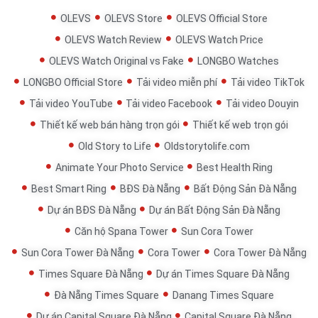
OLEVS
OLEVS Store
OLEVS Official Store
OLEVS Watch Review
OLEVS Watch Price
OLEVS Watch Original vs Fake
LONGBO Watches
LONGBO Official Store
Tải video miễn phí
Tải video TikTok
Tải video YouTube
Tải video Facebook
Tải video Douyin
Thiết kế web bán hàng trọn gói
Thiết kế web trọn gói
Old Story to Life
Oldstorytolife.com
Animate Your Photo Service
Best Health Ring
Best Smart Ring
BĐS Đà Nẵng
Bất Động Sản Đà Nẵng
Dự án BĐS Đà Nẵng
Dự án Bất Động Sản Đà Nẵng
Căn hộ Spana Tower
Sun Cora Tower
Sun Cora Tower Đà Nẵng
Cora Tower
Cora Tower Đà Nẵng
Times Square Đà Nẵng
Dự án Times Square Đà Nẵng
Đà Nẵng Times Square
Danang Times Square
Dự án Capital Square Đà Nẵng
Capital Square Đà Nẵng