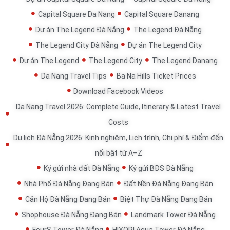
Capital Square Da Nang
Capital Square Danang
Dự án The Legend Đà Nẵng
The Legend Đà Nẵng
The Legend City Đà Nẵng
Dự án The Legend City
Dự án The Legend
The Legend City
The Legend Danang
Da Nang Travel Tips
Ba Na Hills Ticket Prices
Download Facebook Videos
Da Nang Travel 2026: Complete Guide, Itinerary & Latest Travel
Costs
Du lịch Đà Nẵng 2026: Kinh nghiệm, Lịch trình, Chi phí & Điểm đến
nổi bật từ A–Z
Ký gửi nhà đất Đà Nẵng
Ký gửi BĐS Đà Nẵng
Nhà Phố Đà Nẵng Đang Bán
Đất Nền Đà Nẵng Đang Bán
Căn Hộ Đà Nẵng Đang Bán
Biệt Thự Đà Nẵng Đang Bán
Shophouse Đà Nẵng Đang Bán
Landmark Tower Đà Nẵng
FourS Tower Đà Nẵng
HIYORI Aqua Tower Đà Nẵng