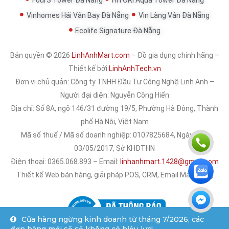
Vinhomes Hải Vân Bay Đà Nẵng
Vin Làng Vân Đà Nẵng
Ecolife Signature Đà Nẵng
Bản quyền © 2026
LinhAnhMart.com
– Đồ gia dụng chính hãng –
Thiết kế bởi
LinhAnhTech.vn
Đơn vị chủ quản:
Công ty TNHH Đầu Tư Công Nghệ Linh Anh
–
Người đại diện: Nguyễn Công Hiến
Địa chỉ: Số 8A, ngõ 146/31 đường 19/5, Phường Hà Đông, Thành
phố Hà Nội, Việt Nam
Mã số thuế / Mã số doanh nghiệp: 0107825684, Ngày cấp:
03/05/2017, Sở KHĐTHN
Điện thoại: 0365.068.893 – Email:
linhanhmart.1428@gmail.com
Thiết kế Web bán hàng, giải pháp POS, CRM, Email Marketing
Cửa hàng ngừng kinh doanh từ tháng 7/2026, các