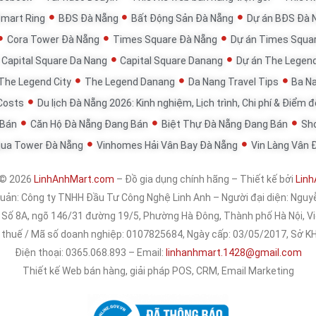
Smart Ring
BĐS Đà Nẵng
Bất Động Sản Đà Nẵng
Dự án BĐS Đà 
Cora Tower Đà Nẵng
Times Square Đà Nẵng
Dự án Times Squa
Capital Square Da Nang
Capital Square Danang
Dự án The Legen
The Legend City
The Legend Danang
Da Nang Travel Tips
Ba Na
 Costs
Du lịch Đà Nẵng 2026: Kinh nghiệm, Lịch trình, Chi phí & Điểm 
 Bán
Căn Hộ Đà Nẵng Đang Bán
Biệt Thự Đà Nẵng Đang Bán
Sh
qua Tower Đà Nẵng
Vinhomes Hải Vân Bay Đà Nẵng
Vin Làng Vân 
 © 2026
LinhAnhMart.com
– Đồ gia dụng chính hãng – Thiết kế bởi
Linh
quản:
Công ty TNHH Đầu Tư Công Nghệ Linh Anh
– Người đại diện: Nguy
: Số 8A, ngõ 146/31 đường 19/5, Phường Hà Đông, Thành phố Hà Nội, 
 thuế / Mã số doanh nghiệp: 0107825684, Ngày cấp: 03/05/2017, Sở 
Điện thoại: 0365.068.893 – Email:
linhanhmart.1428@gmail.com
Thiết kế Web bán hàng, giải pháp POS, CRM, Email Marketing