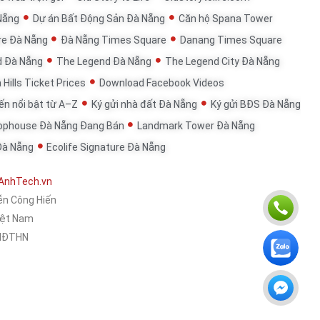
Nẵng
Dự án Bất Động Sản Đà Nẵng
Căn hộ Spana Tower
re Đà Nẵng
Đà Nẵng Times Square
Danang Times Square
d Đà Nẵng
The Legend Đà Nẵng
The Legend City Đà Nẵng
 Hills Ticket Prices
Download Facebook Videos
đến nổi bật từ A–Z
Ký gửi nhà đất Đà Nẵng
Ký gửi BĐS Đà Nẵng
ophouse Đà Nẵng Đang Bán
Landmark Tower Đà Nẵng
Đà Nẵng
Ecolife Signature Đà Nẵng
AnhTech.vn
ễn Công Hiến
Việt Nam
KHĐTHN