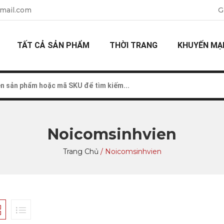
mail.com
G
TẤT CẢ SẢN PHẨM
THỜI TRANG
KHUYẾN MẠ
Noicomsinhvien
Trang Chủ
/
Noicomsinhvien