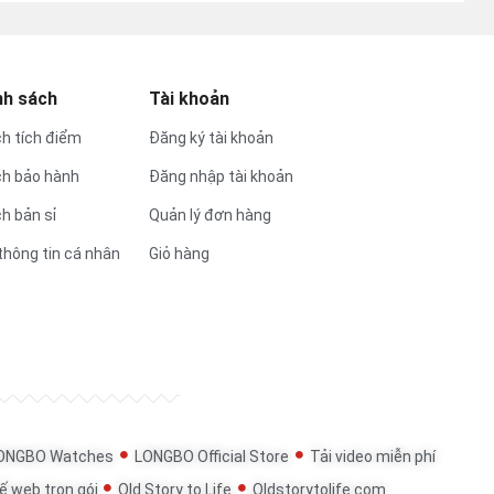
nh sách
Tài khoản
h tích điểm
Đăng ký tài khoản
ch bảo hành
Đăng nhập tài khoản
h bản sỉ
Quản lý đơn hàng
thông tin cá nhân
Giỏ hàng
ONGBO Watches
LONGBO Official Store
Tải video miễn phí
ế web trọn gói
Old Story to Life
Oldstorytolife.com