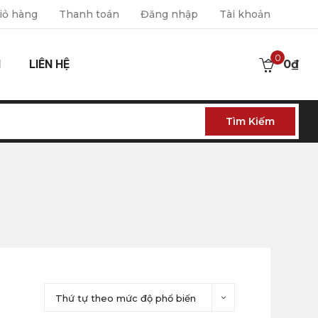
iỏ hàng
Thanh toán
Đăng nhập
Tài khoản
0
I
LIÊN HỆ
0
₫
Tìm Kiếm
Thứ tự theo mức độ phổ biến