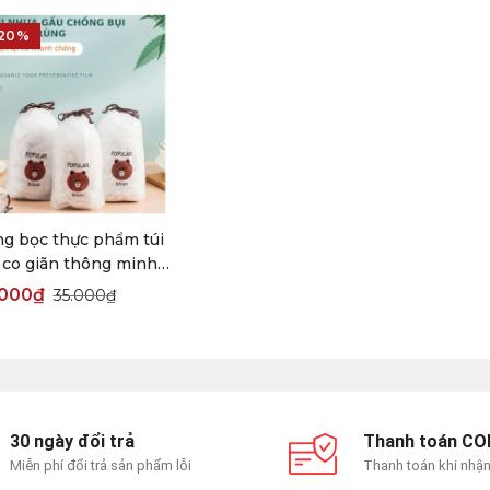
-20%
g bọc thực phẩm túi
 co giãn thông minh
 sử dụng
.000
₫
35.000
₫
30 ngày đổi trả
Thanh toán CO
Miễn phí đổi trả sản phẩm lỗi
Thanh toán khi nhậ