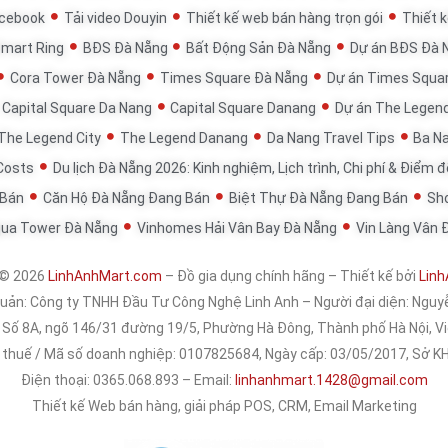
acebook
Tải video Douyin
Thiết kế web bán hàng trọn gói
Thiết k
Smart Ring
BĐS Đà Nẵng
Bất Động Sản Đà Nẵng
Dự án BĐS Đà 
Cora Tower Đà Nẵng
Times Square Đà Nẵng
Dự án Times Squa
Capital Square Da Nang
Capital Square Danang
Dự án The Legen
The Legend City
The Legend Danang
Da Nang Travel Tips
Ba Na
 Costs
Du lịch Đà Nẵng 2026: Kinh nghiệm, Lịch trình, Chi phí & Điểm 
 Bán
Căn Hộ Đà Nẵng Đang Bán
Biệt Thự Đà Nẵng Đang Bán
Sh
qua Tower Đà Nẵng
Vinhomes Hải Vân Bay Đà Nẵng
Vin Làng Vân 
 © 2026
LinhAnhMart.com
– Đồ gia dụng chính hãng – Thiết kế bởi
Linh
quản:
Công ty TNHH Đầu Tư Công Nghệ Linh Anh
– Người đại diện: Nguy
: Số 8A, ngõ 146/31 đường 19/5, Phường Hà Đông, Thành phố Hà Nội, 
 thuế / Mã số doanh nghiệp: 0107825684, Ngày cấp: 03/05/2017, Sở 
Điện thoại: 0365.068.893 – Email:
linhanhmart.1428@gmail.com
Thiết kế Web bán hàng, giải pháp POS, CRM, Email Marketing