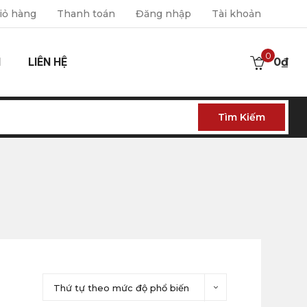
iỏ hàng
Thanh toán
Đăng nhập
Tài khoản
0
I
LIÊN HỆ
0
₫
Tìm Kiếm
Thứ tự theo mức độ phổ biến