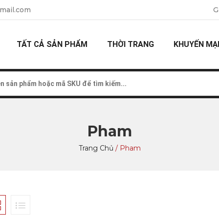
mail.com
G
TẤT CẢ SẢN PHẨM
THỜI TRANG
KHUYẾN MẠ
Pham
Trang Chủ
/
Pham