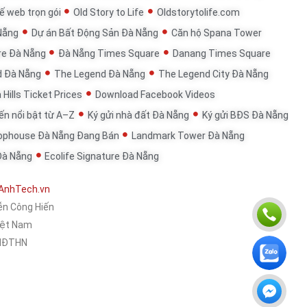
ế web trọn gói
Old Story to Life
Oldstorytolife.com
Nẵng
Dự án Bất Động Sản Đà Nẵng
Căn hộ Spana Tower
re Đà Nẵng
Đà Nẵng Times Square
Danang Times Square
d Đà Nẵng
The Legend Đà Nẵng
The Legend City Đà Nẵng
 Hills Ticket Prices
Download Facebook Videos
đến nổi bật từ A–Z
Ký gửi nhà đất Đà Nẵng
Ký gửi BĐS Đà Nẵng
ophouse Đà Nẵng Đang Bán
Landmark Tower Đà Nẵng
Đà Nẵng
Ecolife Signature Đà Nẵng
AnhTech.vn
ễn Công Hiến
Việt Nam
KHĐTHN