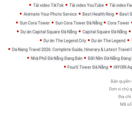
Tải video TikTok
Tải video YouTube
Tải video F
Animate Your Photo Service
Best Health Ring
Best 
Sun Cora Tower
Sun Cora Tower Đà Nẵng
Cora Tower
Dự án Capital Square Đà Nẵng
Capital Square Đà Nẵng
Dự án The Legend City
Dự án The Legend
Da Nang Travel 2026: Complete Guide, Itinerary & Latest Travel
Nhà Phố Đà Nẵng Đang Bán
Đất Nền Đà Nẵng Đang
FourS Tower Đà Nẵng
HIYORI A
Bản quyền
Đơn vị chủ 
Địa chỉ
Mã số