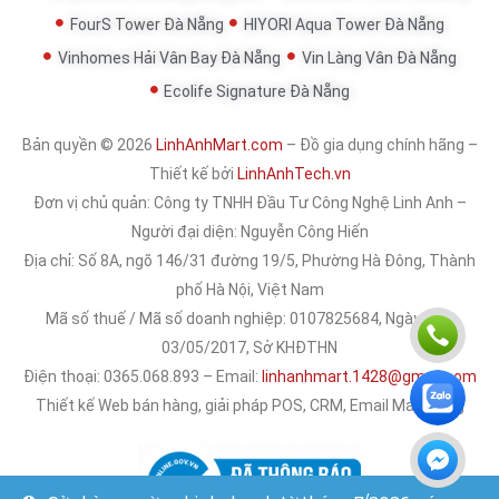
FourS Tower Đà Nẵng
HIYORI Aqua Tower Đà Nẵng
Vinhomes Hải Vân Bay Đà Nẵng
Vin Làng Vân Đà Nẵng
Ecolife Signature Đà Nẵng
Bản quyền © 2026
LinhAnhMart.com
– Đồ gia dụng chính hãng –
Thiết kế bởi
LinhAnhTech.vn
Đơn vị chủ quản:
Công ty TNHH Đầu Tư Công Nghệ Linh Anh
–
Người đại diện: Nguyễn Công Hiến
Địa chỉ: Số 8A, ngõ 146/31 đường 19/5, Phường Hà Đông, Thành
phố Hà Nội, Việt Nam
Mã số thuế / Mã số doanh nghiệp: 0107825684, Ngày cấp:
03/05/2017, Sở KHĐTHN
Điện thoại: 0365.068.893 – Email:
linhanhmart.1428@gmail.com
Thiết kế Web bán hàng, giải pháp POS, CRM, Email Marketing