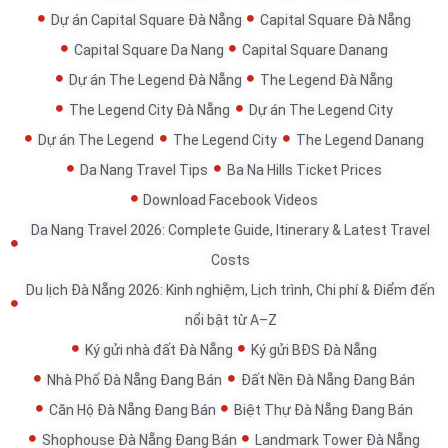
Dự án Capital Square Đà Nẵng
Capital Square Đà Nẵng
Capital Square Da Nang
Capital Square Danang
Dự án The Legend Đà Nẵng
The Legend Đà Nẵng
The Legend City Đà Nẵng
Dự án The Legend City
Dự án The Legend
The Legend City
The Legend Danang
Da Nang Travel Tips
Ba Na Hills Ticket Prices
Download Facebook Videos
Da Nang Travel 2026: Complete Guide, Itinerary & Latest Travel
Costs
Du lịch Đà Nẵng 2026: Kinh nghiệm, Lịch trình, Chi phí & Điểm đến
nổi bật từ A–Z
Ký gửi nhà đất Đà Nẵng
Ký gửi BĐS Đà Nẵng
Nhà Phố Đà Nẵng Đang Bán
Đất Nền Đà Nẵng Đang Bán
Căn Hộ Đà Nẵng Đang Bán
Biệt Thự Đà Nẵng Đang Bán
Shophouse Đà Nẵng Đang Bán
Landmark Tower Đà Nẵng