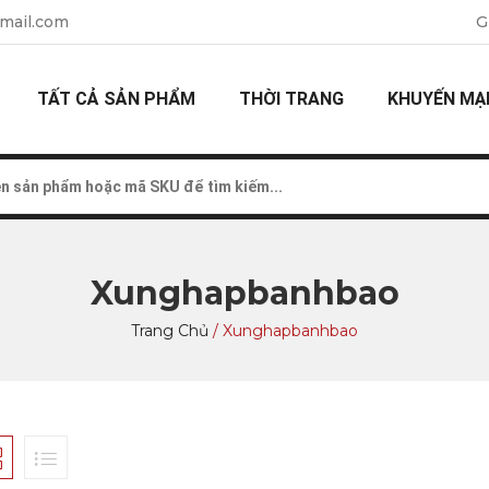
mail.com
G
TẤT CẢ SẢN PHẨM
THỜI TRANG
KHUYẾN MẠ
Xunghapbanhbao
Trang Chủ
/
Xunghapbanhbao