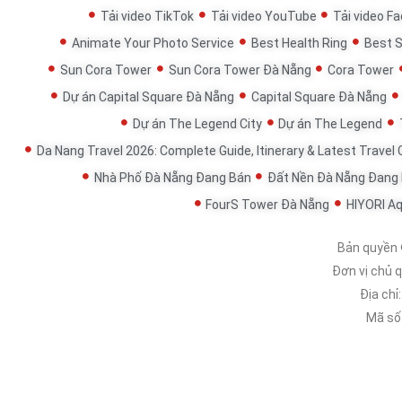
Tải video TikTok
Tải video YouTube
Tải video F
Animate Your Photo Service
Best Health Ring
Best 
Sun Cora Tower
Sun Cora Tower Đà Nẵng
Cora Tower
Dự án Capital Square Đà Nẵng
Capital Square Đà Nẵng
Dự án The Legend City
Dự án The Legend
Da Nang Travel 2026: Complete Guide, Itinerary & Latest Travel
Nhà Phố Đà Nẵng Đang Bán
Đất Nền Đà Nẵng Đang
FourS Tower Đà Nẵng
HIYORI A
Bản quyền
Đơn vị chủ 
Địa chỉ
Mã số