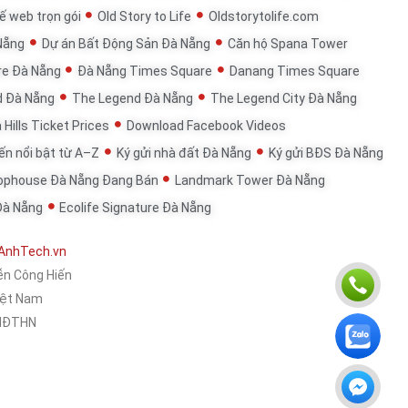
ế web trọn gói
Old Story to Life
Oldstorytolife.com
Nẵng
Dự án Bất Động Sản Đà Nẵng
Căn hộ Spana Tower
re Đà Nẵng
Đà Nẵng Times Square
Danang Times Square
d Đà Nẵng
The Legend Đà Nẵng
The Legend City Đà Nẵng
 Hills Ticket Prices
Download Facebook Videos
đến nổi bật từ A–Z
Ký gửi nhà đất Đà Nẵng
Ký gửi BĐS Đà Nẵng
ophouse Đà Nẵng Đang Bán
Landmark Tower Đà Nẵng
Đà Nẵng
Ecolife Signature Đà Nẵng
AnhTech.vn
ễn Công Hiến
Việt Nam
KHĐTHN