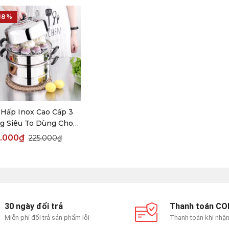
18%
 Hấp Inox Cao Cấp 3
g Siêu To Dùng Cho
Bếp Từ Và Bếp Ga
.000
₫
225.000
₫
ng Kèm Xửng Hấp)
30 ngày đổi trả
Thanh toán CO
Miễn phí đổi trả sản phẩm lỗi
Thanh toán khi nhậ