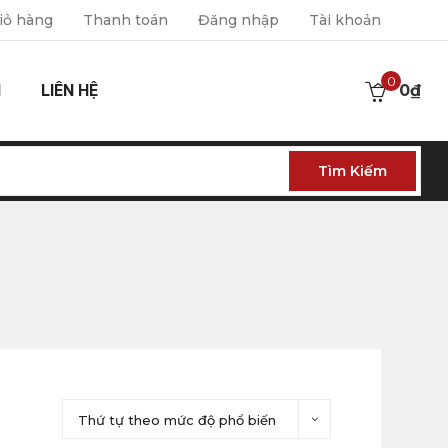
iỏ hàng
Thanh toán
Đăng nhập
Tài khoản
0
I
LIÊN HỆ
0
₫
Tìm Kiếm
Thứ tự theo mức độ phổ biến