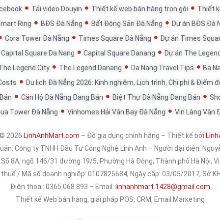
acebook
Tải video Douyin
Thiết kế web bán hàng trọn gói
Thiết k
Smart Ring
BĐS Đà Nẵng
Bất Động Sản Đà Nẵng
Dự án BĐS Đà 
Cora Tower Đà Nẵng
Times Square Đà Nẵng
Dự án Times Squa
Capital Square Da Nang
Capital Square Danang
Dự án The Legen
The Legend City
The Legend Danang
Da Nang Travel Tips
Ba Na
 Costs
Du lịch Đà Nẵng 2026: Kinh nghiệm, Lịch trình, Chi phí & Điểm 
 Bán
Căn Hộ Đà Nẵng Đang Bán
Biệt Thự Đà Nẵng Đang Bán
Sh
qua Tower Đà Nẵng
Vinhomes Hải Vân Bay Đà Nẵng
Vin Làng Vân 
 © 2026
LinhAnhMart.com
– Đồ gia dụng chính hãng – Thiết kế bởi
Linh
quản:
Công ty TNHH Đầu Tư Công Nghệ Linh Anh
– Người đại diện: Nguy
: Số 8A, ngõ 146/31 đường 19/5, Phường Hà Đông, Thành phố Hà Nội, 
 thuế / Mã số doanh nghiệp: 0107825684, Ngày cấp: 03/05/2017, Sở 
Điện thoại: 0365.068.893 – Email:
linhanhmart.1428@gmail.com
Thiết kế Web bán hàng, giải pháp POS, CRM, Email Marketing