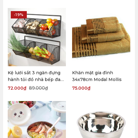
-19%
Kệ lưới sắt 3 ngăn đựng
Khăn mặt gia đình
hành tỏi đồ nhà bếp đa
34x78cm Modal Mollis
năng, kèm miếng dán
72.000
₫
89.000
₫
75.000
₫