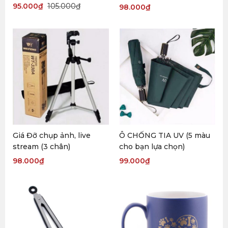
Đóng Hộp Quà
95.000
₫
105.000
₫
98.000
₫
Giá Đỡ chụp ảnh, live
Ô CHỐNG TIA UV (5 màu
stream (3 chân)
cho bạn lựa chọn)
98.000
₫
99.000
₫