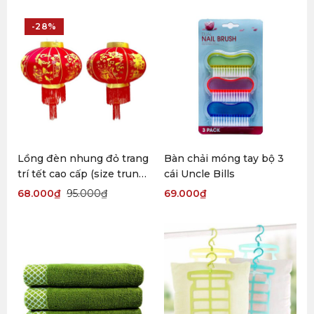
-28%
Lồng đèn nhung đỏ trang
Bàn chải móng tay bộ 3
trí tết cao cấp (size trung
cái Uncle Bills
60cm)
68.000
₫
95.000
₫
69.000
₫