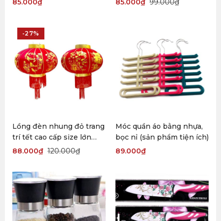
85.000
₫
85.000
₫
99.000
₫
-27%
Lồng đèn nhung đỏ trang
Móc quần áo bằng nhựa,
trí tết cao cấp size lớn
bọc nỉ (sản phẩm tiện ích)
80cm
88.000
₫
120.000
₫
89.000
₫