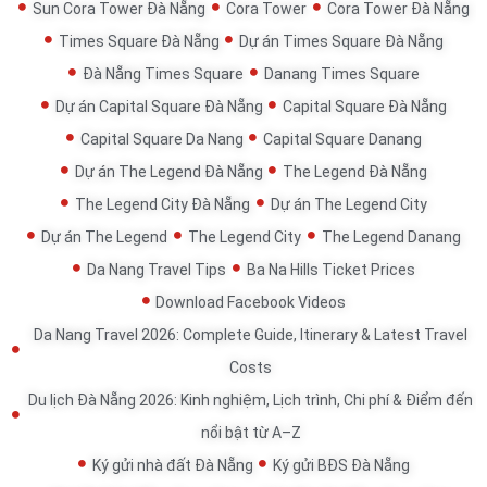
Sun Cora Tower Đà Nẵng
Cora Tower
Cora Tower Đà Nẵng
Times Square Đà Nẵng
Dự án Times Square Đà Nẵng
Đà Nẵng Times Square
Danang Times Square
Dự án Capital Square Đà Nẵng
Capital Square Đà Nẵng
Capital Square Da Nang
Capital Square Danang
Dự án The Legend Đà Nẵng
The Legend Đà Nẵng
The Legend City Đà Nẵng
Dự án The Legend City
Dự án The Legend
The Legend City
The Legend Danang
Da Nang Travel Tips
Ba Na Hills Ticket Prices
Download Facebook Videos
Da Nang Travel 2026: Complete Guide, Itinerary & Latest Travel
Costs
Du lịch Đà Nẵng 2026: Kinh nghiệm, Lịch trình, Chi phí & Điểm đến
nổi bật từ A–Z
Ký gửi nhà đất Đà Nẵng
Ký gửi BĐS Đà Nẵng