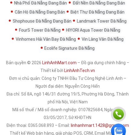
Nhà Phố Đà Nẵng Đang Bán
Đất Nền Đà Nẵng Đang Bán
Căn Hộ Đà Nẵng Đang Bán
Biệt Thự Đà Nẵng Đang Bán
Shophouse Đà Nẵng Đang Bán
Landmark Tower Đà Nẵng
FourS Tower Đà Nẵng
HIYORI Aqua Tower Đà Nẵng
Vinhomes Hải Vân Bay Đà Nẵng
Vin Làng Vân Đà Nẵng
Ecolife Signature Đà Nẵng
Bản quyền © 2026
LinhAnhMart.com
– Đồ gia dụng chính hãng –
Thiết kế bởi
LinhAnhTech.vn
Đơn vị chủ quản:
Công ty TNHH Đầu Tư Công Nghệ Linh Anh
–
Người đại diện: Nguyễn Công Hiến
Địa chỉ: Số 8A, ngõ 146/31 đường 19/5, Phường Hà Đông, Thành
phố Hà Nội, Việt Nam
Mã số thuế / Mã số doanh nghiệp: 0107825684, Ngày cấp:
03/05/2017, Sở KHĐTHN
Điện thoại: 0365.068.893 – Email:
linhanhmart.1428@gmail.com
Thiết kế Web bán hàng, giải pháp POS, CRM, Email Marketing