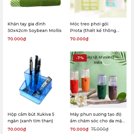
Khăn tay gia đình
Móc treo phơi gối
30x42cm Soybean Mollis
Prota (thiết kế thông
minh)
70.000
₫
70.000
₫
-7%
Hộp cắm bút Xukiva 5
Máy phun sương tạo độ
ngăn (xanh tím than)
ẩm chăm sóc cho da mặt
cầm tay mini
70.000
₫
70.000
₫
75.000
₫