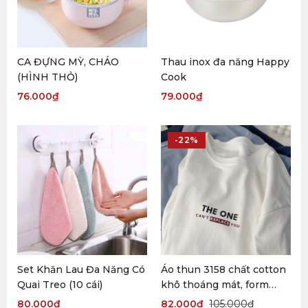
CA ĐỰNG MỲ, CHÁO
Thau inox đa năng Happy
(HÌNH THỎ)
Cook
76.000
₫
79.000
₫
-22%
Set Khăn Lau Đa Năng Có
Áo thun 3158 chất cotton
Quai Treo (10 cái)
khô thoáng mát, form
rộng tay lỡ THE ONE
80.000
₫
82.000
₫
105.000
₫