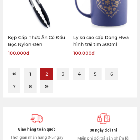
Kẹp Gắp Thức Ăn Có Đầu
Ly sứ cao cấp Dong Hwa
Bọc Nylon Đen
hình trái tim 300ml
100.000
₫
100.000
₫
1
2
3
4
5
6
7
8
Giao hàng toàn quốc
30 ngày đổi trả
Thời gian nhận hàng 3-5 ngày
Miễn phí đổi trả sản phẩm lỗi