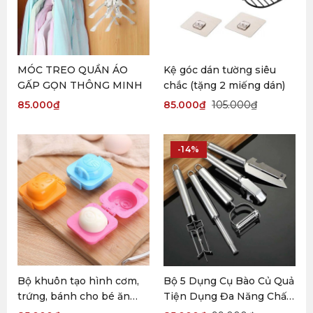
MÓC TREO QUẦN ÁO
Kệ góc dán tường siêu
GẤP GỌN THÔNG MINH
chắc (tặng 2 miếng dán)
85.000
₫
85.000
₫
105.000
₫
-14%
Bộ khuôn tạo hình cơm,
Bộ 5 Dụng Cụ Bào Củ Quả
trứng, bánh cho bé ăn
Tiện Dụng Đa Năng Chất
dặm (8 khuôn)
Liệu Inox 304 Không Gỉ