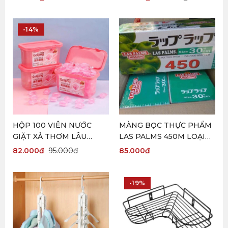
Freesize < 60kg
-14%
HỘP 100 VIÊN NƯỚC
MÀNG BỌC THỰC PHẨM
GIẶT XẢ THƠM LÂU
LAS PALMS 450M LOẠI
GELIJING
TO
82.000
₫
95.000
₫
85.000
₫
-19%