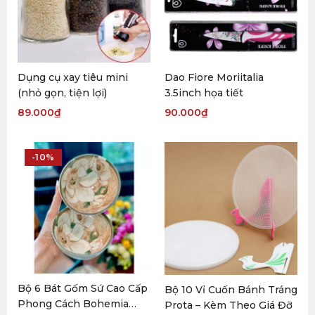
Dụng cụ xay tiêu mini
Dao Fiore Moriitalia
(nhỏ gọn, tiện lợi)
3.5inch họa tiết
89.000
₫
90.000
₫
-10%
Bộ 6 Bát Gốm Sứ Cao Cấp
Bộ 10 Vỉ Cuốn Bánh Tráng
Phong Cách Bohemia
Prota – Kèm Theo Giá Đỡ