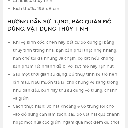
Chất liệu: thủy tinh
Kích thước: 19.5 x 6 cm
HƯỚNG DẪN SỬ DỤNG, BẢO QUẢN ĐỒ
DÙNG, VẬT DỤNG THỦY TINH
Khi vệ sinh cốc, chén hay bất cứ đồ dùng gì bằng
thủy tinh trong nhà, bạn cần phải thật nhẹ nhàng,
hạn chế tối đa những va chạm, cọ xát nếu không,
sản phẩm rất nhanh dễ bị vỡ, sứt mẻ hay rạn nứt.
Sau một thời gian sử dụng, đồ thủy tinh sẽ trở nên
xỉn màu. Nếu muốn trả lại cho chúng vẻ sáng trong
như ban đầu, bạn hãy thử sử dụng vỏ trứng, chanh
và giấm.
Cách thực hiện: Vò nát khoảng 6 vỏ trứng rồi cho
vào đồ dùng cần làm sạch, sau đó vắt hai quả chanh
hoặc một nửa cốc giấm, ngâm qua một đêm đủ thời