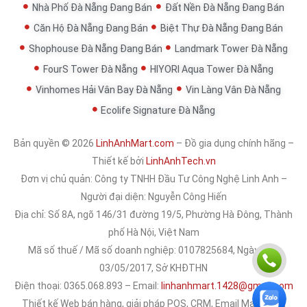
Nhà Phố Đà Nẵng Đang Bán
Đất Nền Đà Nẵng Đang Bán
Căn Hộ Đà Nẵng Đang Bán
Biệt Thự Đà Nẵng Đang Bán
Shophouse Đà Nẵng Đang Bán
Landmark Tower Đà Nẵng
FourS Tower Đà Nẵng
HIYORI Aqua Tower Đà Nẵng
Vinhomes Hải Vân Bay Đà Nẵng
Vin Làng Vân Đà Nẵng
Ecolife Signature Đà Nẵng
Bản quyền © 2026
LinhAnhMart.com
– Đồ gia dụng chính hãng –
Thiết kế bởi
LinhAnhTech.vn
Đơn vị chủ quản:
Công ty TNHH Đầu Tư Công Nghệ Linh Anh
–
Người đại diện: Nguyễn Công Hiến
Địa chỉ: Số 8A, ngõ 146/31 đường 19/5, Phường Hà Đông, Thành
phố Hà Nội, Việt Nam
Mã số thuế / Mã số doanh nghiệp: 0107825684, Ngày cấp:
03/05/2017, Sở KHĐTHN
Điện thoại: 0365.068.893 – Email:
linhanhmart.1428@gmail.com
Thiết kế Web bán hàng, giải pháp POS, CRM, Email Marketing