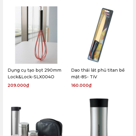
Dụng cụ tạo bọt 290mm
Dao thái lát phủ titan bề
Lock&Lock-SLX004O
mặt-8S- TiV
209.000
₫
160.000
₫