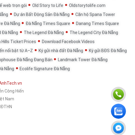
ế web trọn gói
Old Story to Life
Oldstorytolife.com
Nẵng
Dự án Bất Động Sản Đà Nẵng
Căn hộ Spana Tower
re Đà Nẵng
Đà Nẵng Times Square
Danang Times Square
d Đà Nẵng
The Legend Đà Nẵng
The Legend City Đà Nẵng
 Hills Ticket Prices
Download Facebook Videos
đến nổi bật từ A–Z
Ký gửi nhà đất Đà Nẵng
Ký gửi BĐS Đà Nẵng
ophouse Đà Nẵng Đang Bán
Landmark Tower Đà Nẵng
Đà Nẵng
Ecolife Signature Đà Nẵng
AnhTech.vn
ễn Công Hiến
Việt Nam
KHĐTHN