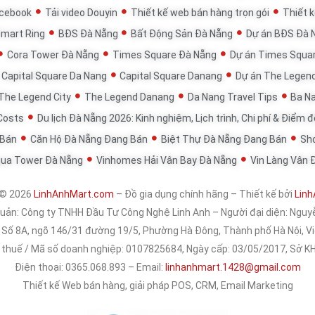
acebook
Tải video Douyin
Thiết kế web bán hàng trọn gói
Thiết k
Smart Ring
BĐS Đà Nẵng
Bất Động Sản Đà Nẵng
Dự án BĐS Đà 
Cora Tower Đà Nẵng
Times Square Đà Nẵng
Dự án Times Squa
Capital Square Da Nang
Capital Square Danang
Dự án The Legen
The Legend City
The Legend Danang
Da Nang Travel Tips
Ba Na
 Costs
Du lịch Đà Nẵng 2026: Kinh nghiệm, Lịch trình, Chi phí & Điểm 
 Bán
Căn Hộ Đà Nẵng Đang Bán
Biệt Thự Đà Nẵng Đang Bán
Sh
qua Tower Đà Nẵng
Vinhomes Hải Vân Bay Đà Nẵng
Vin Làng Vân 
 © 2026
LinhAnhMart.com
– Đồ gia dụng chính hãng – Thiết kế bởi
Linh
quản:
Công ty TNHH Đầu Tư Công Nghệ Linh Anh
– Người đại diện: Nguy
: Số 8A, ngõ 146/31 đường 19/5, Phường Hà Đông, Thành phố Hà Nội, 
 thuế / Mã số doanh nghiệp: 0107825684, Ngày cấp: 03/05/2017, Sở 
Điện thoại: 0365.068.893 – Email:
linhanhmart.1428@gmail.com
Thiết kế Web bán hàng, giải pháp POS, CRM, Email Marketing