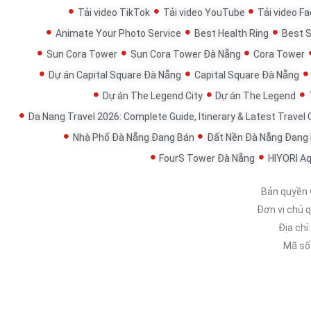
Tải video TikTok
Tải video YouTube
Tải video F
Animate Your Photo Service
Best Health Ring
Best 
Sun Cora Tower
Sun Cora Tower Đà Nẵng
Cora Tower
Dự án Capital Square Đà Nẵng
Capital Square Đà Nẵng
Dự án The Legend City
Dự án The Legend
Da Nang Travel 2026: Complete Guide, Itinerary & Latest Travel
Nhà Phố Đà Nẵng Đang Bán
Đất Nền Đà Nẵng Đang
FourS Tower Đà Nẵng
HIYORI A
Bản quyền
Đơn vị chủ 
Địa chỉ
Mã số