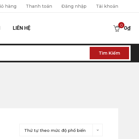
iỏ hàng
Thanh toán
Đăng nhập
Tài khoản
0
I
LIÊN HỆ
0
₫
Tìm Kiếm
Thứ tự theo mức độ phổ biến