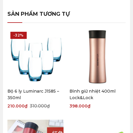
SẢN PHẨM TƯƠNG TỰ
-32%
Bộ 6 ly Luminarc J1585 –
Bình giữ nhiệt 400ml
350ml
Lock&Lock
210.000
₫
310.000
₫
398.000
₫