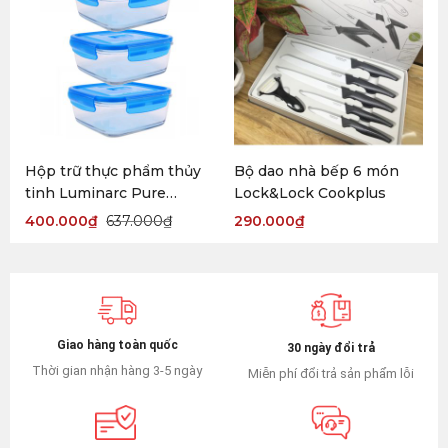
Hộp trữ thực phẩm thủy
Bộ dao nhà bếp 6 món
tinh Luminarc Pure
Lock&Lock Cookplus
vuông
400.000
₫
637.000
₫
290.000
₫
Giao hàng toàn quốc
30 ngày đổi trả
Thời gian nhận hàng 3-5 ngày
Miễn phí đổi trả sản phẩm lỗi