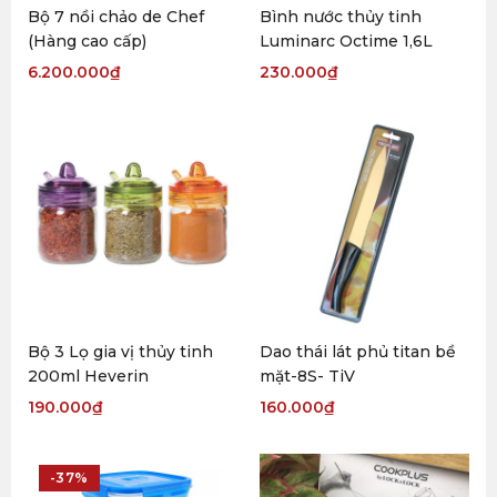
Bộ 7 nồi chảo de Chef
Bình nước thủy tinh
(Hàng cao cấp)
Luminarc Octime 1,6L
6.200.000
₫
230.000
₫
Bộ 3 Lọ gia vị thủy tinh
Dao thái lát phủ titan bề
200ml Heverin
mặt-8S- TiV
190.000
₫
160.000
₫
-37%