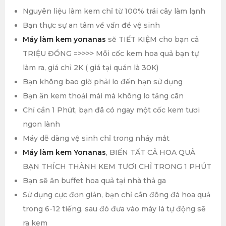
Nguyên liệu làm kem chỉ từ 100% trái cây làm lạnh
Bạn thực sự an tâm về vấn đề vệ sinh
Máy làm kem yonanas
sẽ TIẾT KIỆM cho bạn cả
TRIỆU ĐỒNG =>>>> Mỗi cốc kem hoa quả bạn tự
làm ra, giá chỉ 2K ( giá tại quán là 30K)
Bạn không bao giờ phải lo đến hạn sử dụng
Bạn ăn kem thoải mái mà không lo tăng cân
Chỉ cần 1 Phút, bạn đã có ngay một cốc kem tươi
ngon lành
Máy dễ dàng vệ sinh chỉ trong nháy mắt
Máy làm kem Yonanas
, BIẾN TẤT CẢ HOA QUẢ
BẠN THÍCH THÀNH KEM TƯƠI CHỈ TRONG 1 PHÚT
Bạn sẽ ăn buffet hoa quả tại nhà thả ga
Sử dụng cực đơn giản, bạn chỉ cần đông đá hoa quả
trong 6-12 tiếng, sau đó đưa vào máy là tự động sẽ
ra kem