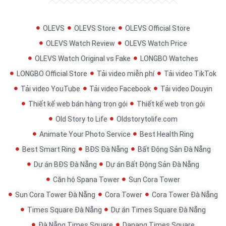
OLEVS
OLEVS Store
OLEVS Official Store
OLEVS Watch Review
OLEVS Watch Price
OLEVS Watch Original vs Fake
LONGBO Watches
LONGBO Official Store
Tải video miễn phí
Tải video TikTok
Tải video YouTube
Tải video Facebook
Tải video Douyin
Thiết kế web bán hàng trọn gói
Thiết kế web trọn gói
Old Story to Life
Oldstorytolife.com
Animate Your Photo Service
Best Health Ring
Best Smart Ring
BĐS Đà Nẵng
Bất Động Sản Đà Nẵng
Dự án BĐS Đà Nẵng
Dự án Bất Động Sản Đà Nẵng
Căn hộ Spana Tower
Sun Cora Tower
Sun Cora Tower Đà Nẵng
Cora Tower
Cora Tower Đà Nẵng
Times Square Đà Nẵng
Dự án Times Square Đà Nẵng
Đà Nẵng Times Square
Danang Times Square