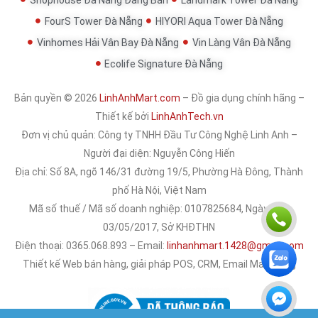
Shophouse Đà Nẵng Đang Bán
Landmark Tower Đà Nẵng
FourS Tower Đà Nẵng
HIYORI Aqua Tower Đà Nẵng
Vinhomes Hải Vân Bay Đà Nẵng
Vin Làng Vân Đà Nẵng
Ecolife Signature Đà Nẵng
Bản quyền © 2026
LinhAnhMart.com
– Đồ gia dụng chính hãng –
Thiết kế bởi
LinhAnhTech.vn
Đơn vị chủ quản:
Công ty TNHH Đầu Tư Công Nghệ Linh Anh
–
Người đại diện: Nguyễn Công Hiến
Địa chỉ: Số 8A, ngõ 146/31 đường 19/5, Phường Hà Đông, Thành
phố Hà Nội, Việt Nam
Mã số thuế / Mã số doanh nghiệp: 0107825684, Ngày cấp:
03/05/2017, Sở KHĐTHN
Điện thoại: 0365.068.893 – Email:
linhanhmart.1428@gmail.com
Thiết kế Web bán hàng, giải pháp POS, CRM, Email Marketing