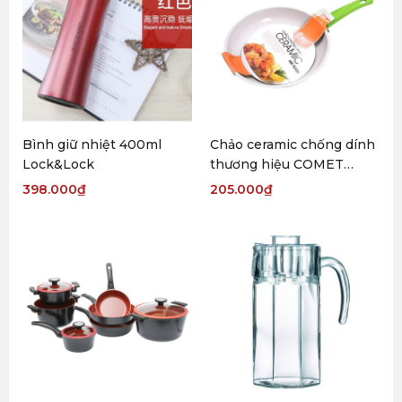
Bình giữ nhiệt 400ml
Chảo ceramic chống dính
Lock&Lock
thương hiệu COMET
20cm
398.000
₫
205.000
₫