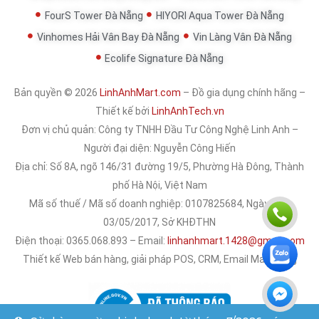
FourS Tower Đà Nẵng
HIYORI Aqua Tower Đà Nẵng
Vinhomes Hải Vân Bay Đà Nẵng
Vin Làng Vân Đà Nẵng
Ecolife Signature Đà Nẵng
Bản quyền © 2026
LinhAnhMart.com
– Đồ gia dụng chính hãng –
Thiết kế bởi
LinhAnhTech.vn
Đơn vị chủ quản:
Công ty TNHH Đầu Tư Công Nghệ Linh Anh
–
Người đại diện: Nguyễn Công Hiến
Địa chỉ: Số 8A, ngõ 146/31 đường 19/5, Phường Hà Đông, Thành
phố Hà Nội, Việt Nam
Mã số thuế / Mã số doanh nghiệp: 0107825684, Ngày cấp:
03/05/2017, Sở KHĐTHN
Điện thoại: 0365.068.893 – Email:
linhanhmart.1428@gmail.com
Thiết kế Web bán hàng, giải pháp POS, CRM, Email Marketing