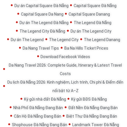
Dự án Capital Square Đà Nẵng
Capital Square Đà Nẵng
Capital Square Da Nang
Capital Square Danang
Dự án The Legend Đà Nẵng
The Legend Đà Nẵng
The Legend City Đà Nẵng
Dự án The Legend City
Dự án The Legend
The Legend City
The Legend Danang
Da Nang Travel Tips
Ba Na Hills Ticket Prices
Download Facebook Videos
Da Nang Travel 2026: Complete Guide, Itinerary & Latest Travel
Costs
Du lịch Đà Nẵng 2026: Kinh nghiệm, Lịch trình, Chi phí & Điểm đến
nổi bật từ A–Z
Ký gửi nhà đất Đà Nẵng
Ký gửi BĐS Đà Nẵng
Nhà Phố Đà Nẵng Đang Bán
Đất Nền Đà Nẵng Đang Bán
Căn Hộ Đà Nẵng Đang Bán
Biệt Thự Đà Nẵng Đang Bán
Shophouse Đà Nẵng Đang Bán
Landmark Tower Đà Nẵng